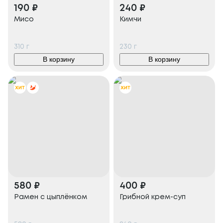
190
₽
240
₽
Мисо
Кимчи
310
г
230
г
В корзину
В корзину
580
₽
400
₽
Рамен с цыплёнком
Грибной крем-суп