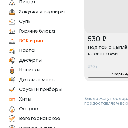
Пицца
Закуски и гарниры
Супы
Горячие блюда
530
₽
ВОК и рис
Пад тай с цыплё
Паста
креветками
Десерты
370
г
Напитки
В корзин
Детское меню
Соусы и приборы
Блюда могут содерж
Хиты
предоставляем всю
Острое
Вегетарианское