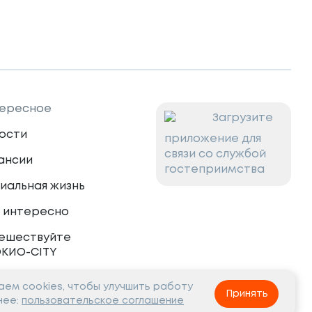
ересное
Загрузите
ости
приложение для
связи со службой
ансии
гостеприимства
иальная жизнь
 интересно
ешествуйте
ОКИО-CITY
ем cookies, чтобы улучшить работу
тнёрам
Принять
нее:
пользовательское соглашение