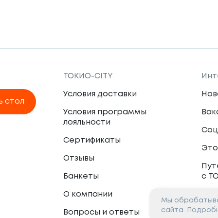
ТОКИО-CITY
Инт
Условия доставки
Нов
ь стол
Условия программы
Вак
лояльности
Соц
Сертификаты
Это
Отзывы
Пут
Банкеты
с Т
О компании
Мы обрабатыва
Пар
сайта. Подроб
Вопросы и ответы