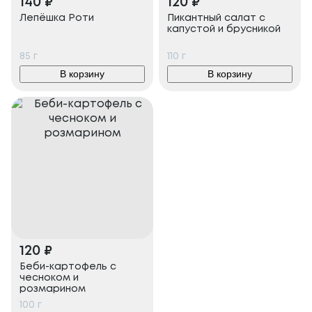
140
₽
120
₽
Лепёшка Роти
Пикантный салат с
капустой и брусникой
85
г
110
г
В корзину
В корзину
120
₽
Беби-картофель с
чесноком и
розмарином
100
г