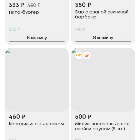
333
₽
350
₽
450
₽
Бао с рваной свининой
Пита-бургер
барбекю
270
г
100
г
В корзину
В корзину
460
₽
500
₽
Кесадилья с цыплёнком
Мидии, запечённые под
спайси соусом (5 шт.)