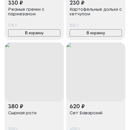
330
₽
230
₽
Ржаные гренки с
Картофельные дольки с
пармезаном
кетчупом
170
г
150
г
В корзину
В корзину
380
₽
620
₽
Сырная роти
Сет Баварский
205
г
400
г