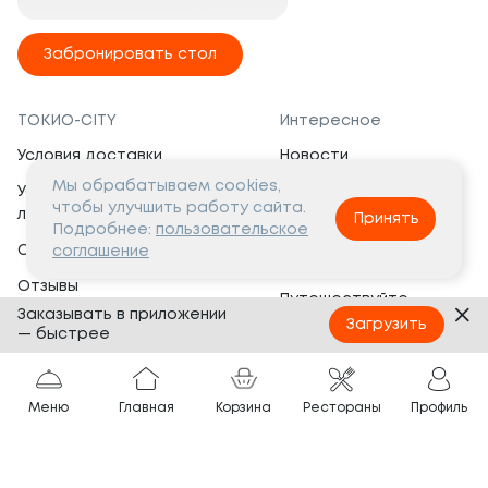
Забронировать стол
ТОКИО-CITY
Интересное
Условия доставки
Новости
Мы обрабатываем cookies,
Условия программы
Вакансии
чтобы улучшить работу сайта.
лояльности
Принять
Социальная жизнь
Подробнее:
пользовательское
Сертификаты
соглашение
Это интересно
Отзывы
Путешествуйте
Заказывать в приложении
Банкеты
с ТОКИО-CITY
Загрузить
— быстрее
О компании
Партнёрам
Вопросы и ответы
Меню
Главная
Корзина
Рестораны
Профиль
Франшиза
Юридическая информация
Сотрудничество