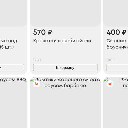
570
₽
400
₽
ные под
Креветки васаби айоли
Сырные 
5 шт.)
бруснич
170
г
180
г
у
В корзину