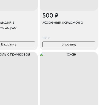
500
₽
мидий в
Жареный камамбер
ом соусе
180
г
В корзину
В корзину