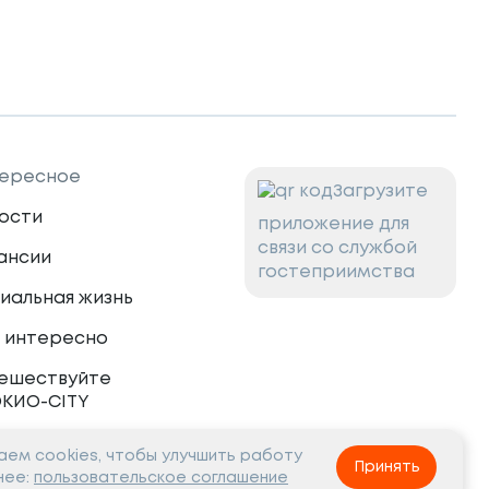
ересное
Загрузите
ости
приложение для
связи со службой
ансии
гостеприимства
иальная жизнь
 интересно
ешествуйте
ОКИО-CITY
ем cookies, чтобы улучшить работу
тнёрам
Принять
нее:
пользовательское соглашение