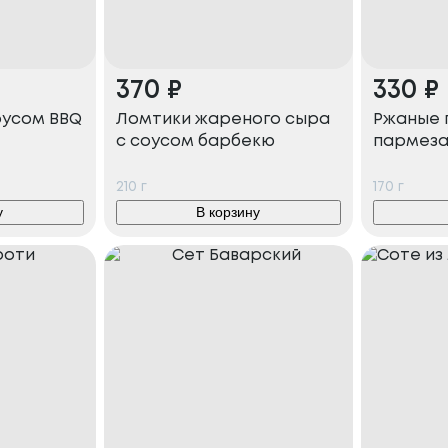
370
₽
330
₽
оусом BBQ
Ломтики жареного сыра
Ржаные 
с соусом барбекю
пармез
210
г
170
г
у
В корзину