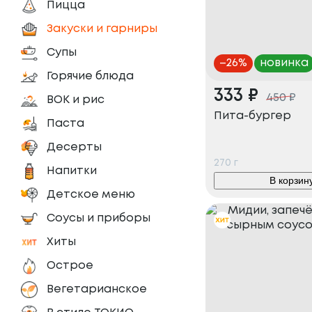
Пицца
Закуски и гарниры
Супы
–
26
%
новинка
Горячие блюда
333
₽
450
₽
ВОК и рис
Пита-бургер
Паста
Десерты
270
г
Напитки
В корзин
Детское меню
Соусы и приборы
Хиты
Острое
Вегетарианское