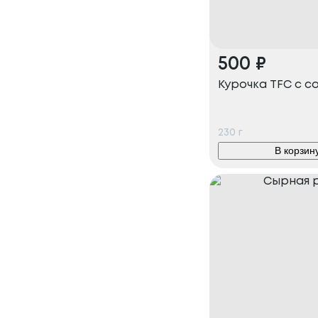
500
₽
Курочка TFC с с
230
г
В корзин