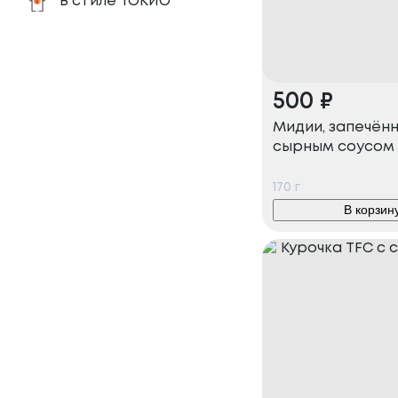
В стиле ТОКИО
500
₽
Мидии, запечён
сырным соусом (
170
г
В корзин