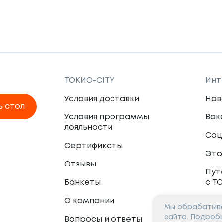
ТОКИО-CITY
Инт
Условия доставки
Нов
ь стол
Условия программы
Вак
лояльности
Соц
Сертификаты
Это
Отзывы
Пут
Банкеты
с Т
О компании
Мы обрабатыва
Пар
сайта. Подроб
Вопросы и ответы