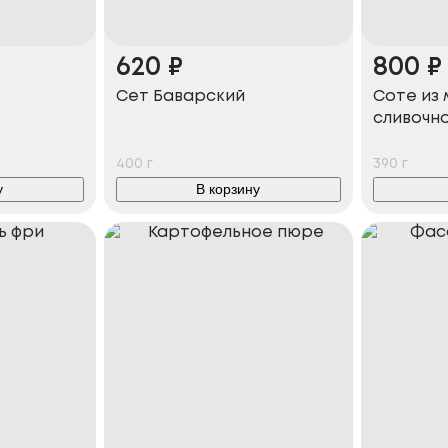
620
₽
800
₽
Сет Баварский
Соте из 
сливочн
400
г
390
г
у
В корзину