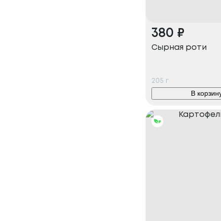
380
₽
Сырная роти
205
г
В корзин