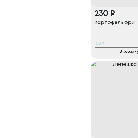
230
₽
Картофель фри
150
г
В корзин