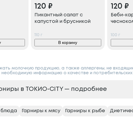
120
₽
120
₽
Пикантный салат с
Беби-ка
капустой и брусникой
чесноко
110
г
100
г
у
В корзину
ать молочную продукцию, а также аллергены, не входящи
 необходимую информацию о качестве и потребительских 
арниры в ТОКИО-CITY — подробнее
 блюда
Гарниры к мясу
Гарниры к рыбе
Диетиче