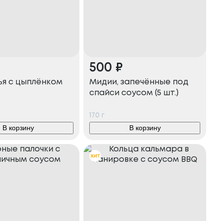
500
₽
ья с цыплёнком
Мидии, запечённые под
спайси соусом (5 шт.)
170
г
В корзину
В корзину