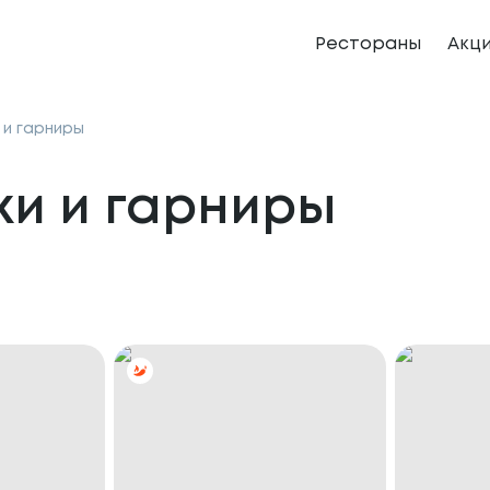
Рестораны
Акц
 и гарниры
ки и гарниры