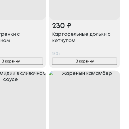
230
₽
гренки с
Картофельные дольки с
аном
кетчупом
150
г
В корзину
В корзину