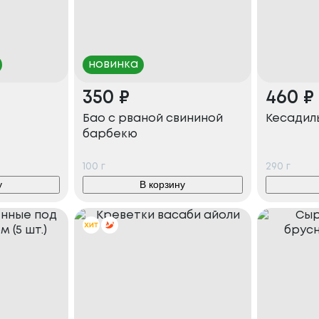
новинка
350
₽
460
₽
Бао с рваной свининой
Кесадил
барбекю
100
г
290
г
у
В корзину