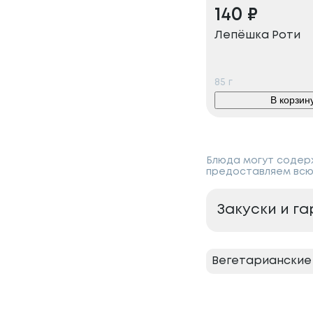
140
₽
Лепёшка Роти
85
г
В корзин
Блюда могут содерж
предоставляем всю
Закуски и г
Вегетарианские