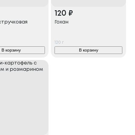
120
₽
стручковая
Гохан
120
г
В корзину
В корзину