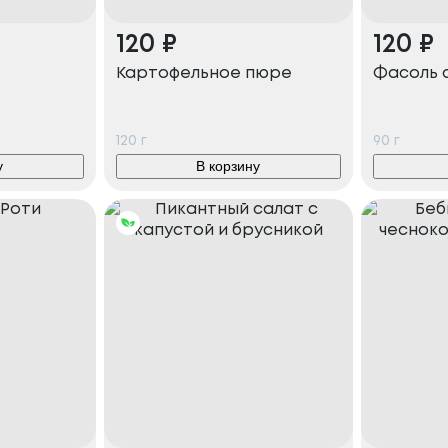
120
₽
120
₽
Картофельное пюре
Фасоль 
120
г
90
г
у
В корзину