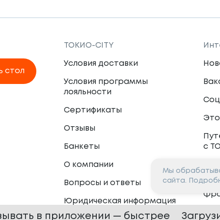
ТОКИО-CITY
Инт
Условия доставки
Нов
ь стол
Условия программы
Вак
лояльности
Соц
Сертификаты
Это
Отзывы
Пут
Банкеты
с Т
О компании
Мы обрабатыва
Пар
сайта. Подроб
Вопросы и ответы
Фр
Юридическая информация
Сот
зывать в приложении — быстрее
Загруз