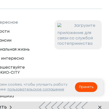
ересное
Загрузите
ости
приложение для
связи со службой
ансии
гостеприимства
иальная жизнь
 интересно
ешествуйте
ОКИО-CITY
ем cookies, чтобы улучшить работу
тнёрам
Принять
нее:
пользовательское соглашение
аншиза
рудничество
ить