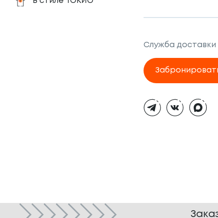
В стиле ТОКИО
Служба доставки
Забронироват
Тёмная
тема
Зака