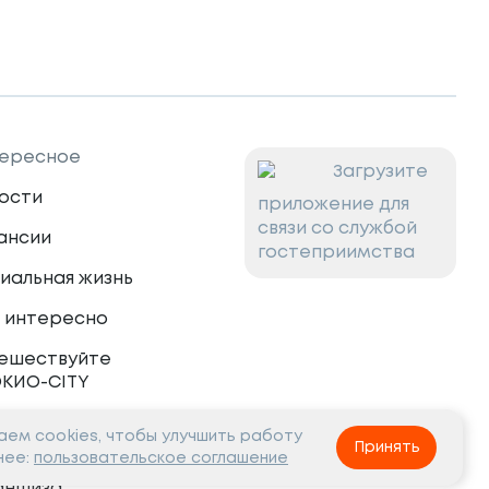
ересное
Загрузите
ости
приложение для
связи со службой
ансии
гостеприимства
иальная жизнь
 интересно
ешествуйте
ОКИО-CITY
ем cookies, чтобы улучшить работу
тнёрам
Принять
нее:
пользовательское соглашение
аншиза