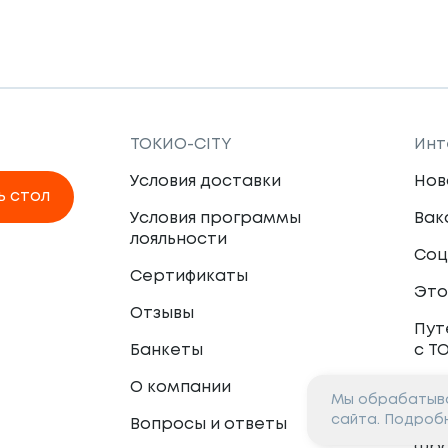
ТОКИО-CITY
Инт
Условия доставки
Нов
ь стол
Условия программы
Вак
лояльности
Соц
Сертификаты
Это
Отзывы
Пут
Банкеты
с Т
О компании
Мы обрабатыва
Пар
сайта. Подроб
Вопросы и ответы
Фр