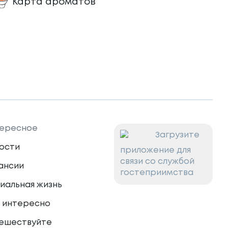
Карта ароматов
ересное
Загрузите
ости
приложение для
связи со службой
ансии
гостеприимства
иальная жизнь
 интересно
ешествуйте