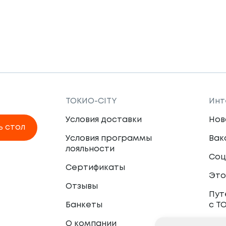
ТОКИО-CITY
Инт
Условия доставки
Нов
ь стол
Условия программы
Вак
лояльности
Соц
Сертификаты
Это
Отзывы
Пут
Банкеты
с Т
О компании