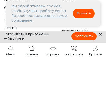
Мы обрабатываем cookies,
Условия программы
Вакансии
чтобы улучшить работу сайта.
лояльности
Принять
Социальная жизнь
Подробнее:
пользовательское
Сертификаты
соглашение
Это интересно
Отзывы
Путешествуйте
Заказывать в приложении
Банкеты
с ТОКИО-CITY
Загрузить
— быстрее
О компании
Партнёрам
Вопросы и ответы
Меню
Главная
Корзина
Рестораны
Профиль
Франшиза
Юридическая информация
Сотрудничество
Сайт разработан в
Тёмная
тема
© ТОКИО-CITY, 2005 —
2026
Нашли ошибку?