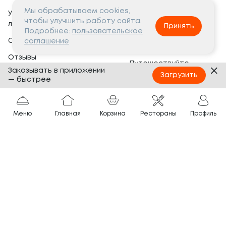
Мы обрабатываем cookies,
Условия программы
Вакансии
чтобы улучшить работу сайта.
лояльности
Принять
Социальная жизнь
Подробнее:
пользовательское
Сертификаты
соглашение
Это интересно
Отзывы
Путешествуйте
Заказывать в приложении
Банкеты
с ТОКИО-CITY
Загрузить
— быстрее
О компании
Партнёрам
Вопросы и ответы
Меню
Главная
Корзина
Рестораны
Профиль
Франшиза
Юридическая информация
Сотрудничество
Сайт разработан в
Тёмная
тема
© ТОКИО-CITY, 2005 —
2026
Нашли ошибку?