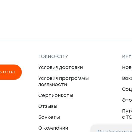
ТОКИО-CITY
Инт
Условия доставки
Нов
ь стол
Условия программы
Вак
лояльности
Соц
Сертификаты
Это
Отзывы
Пут
Банкеты
с Т
О компании