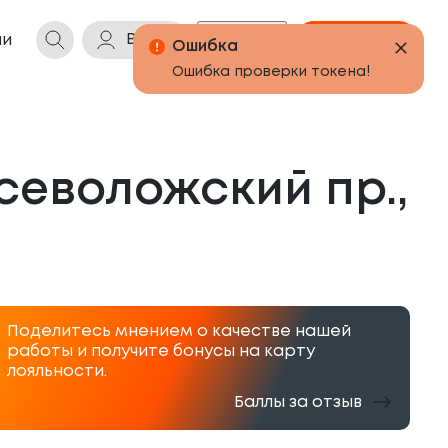
Войти
Бонусы
Корзина
ии
еволожский пр., 
Поделитесь мнением о качестве нашей
работы и получите бонусы на карту
лояльности.
Баллы за отзыв