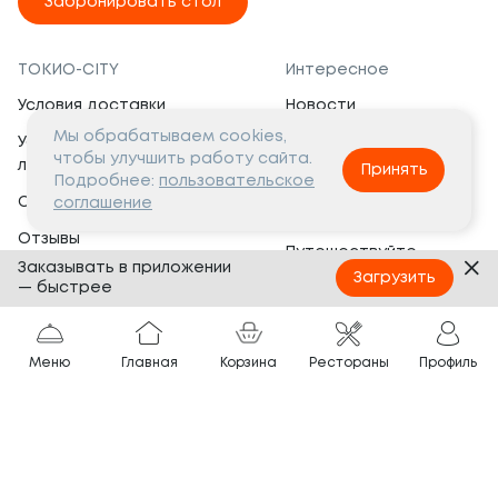
Забронировать стол
ТОКИО-CITY
Интересное
Условия доставки
Новости
Мы обрабатываем cookies,
Условия программы
Вакансии
чтобы улучшить работу сайта.
лояльности
Принять
Социальная жизнь
Подробнее:
пользовательское
Сертификаты
соглашение
Это интересно
Отзывы
Путешествуйте
Заказывать в приложении
Банкеты
с ТОКИО-CITY
Загрузить
— быстрее
О компании
Партнёрам
Вопросы и ответы
Меню
Главная
Корзина
Рестораны
Профиль
Франшиза
Юридическая информация
Сотрудничество
Сайт разработан в
Тёмная
тема