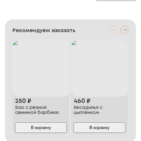
Рекомендуем заказать
350
₽
460
₽
60
Бао с рваной
Кесадилья с
Ско
свининой барбекю
цыплёнком
Мэн
В корзину
В корзину