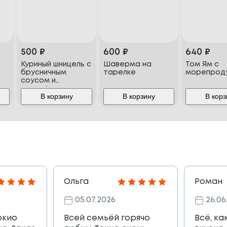
500
₽
600
₽
640
₽
Куриный шницель с
Шаверма на
Том Ям с
брусничным
тарелке
морепрод
соусом и
картофельным
В корзину
В корзину
В корз
пюре
Ольга
Роман
05.07.2026
26.06
окио
Всей семьёй горячо
Всё, ка