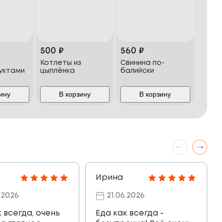
500
₽
560
₽
Котлеты из
Свинина по-
уктами
цыплёнка
балийски
ину
В корзину
В корзину
Ирина
.2026
21.06.2026
к всегда, очень
Еда как всегда -