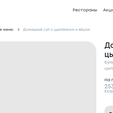
Рестораны
Акц
е меню
Домашний суп с цыплёнком и яйцом
Д
ц
Бул
цып
На 
25
Кка