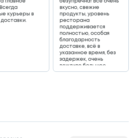
 а главное
безупречна! Всё очень
 Всегда
вкусно, свежие
ые курьеры в
продукты, уровень
 доставки.
ресторана
поддерживается
полностью, особая
благодарность
доставке, всё в
указанное время, без
задержек, очень
вежливо большое
спасибо!!!