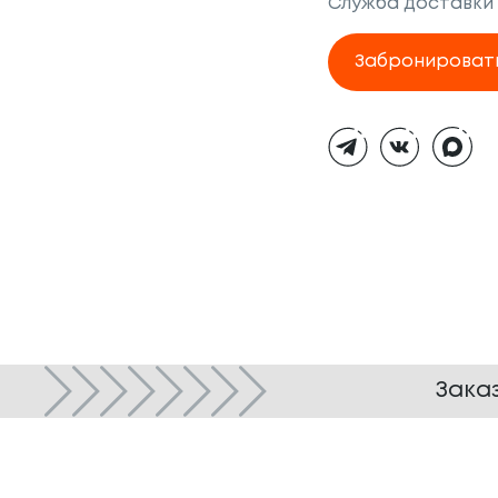
Служба доставки
Забронироват
Тёмная
тема
Зака
© ТОКИО-CITY, 2005