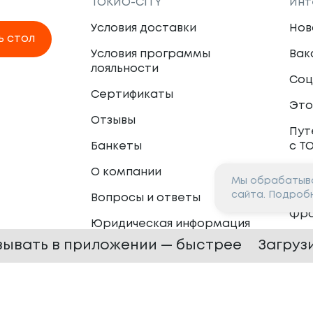
ТОКИО-CITY
Инт
Условия доставки
Нов
ь стол
Условия программы
Вак
лояльности
Соц
Сертификаты
Это
Отзывы
Пут
Банкеты
с Т
О компании
Мы обрабатыва
Пар
сайта. Подроб
Вопросы и ответы
Фр
Юридическая информация
Сот
зывать в приложении — быстрее
Загруз
 —
2026
Сайт разработан в