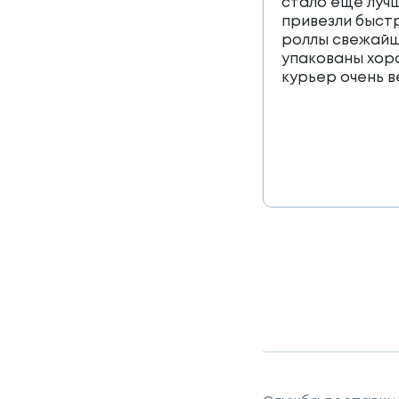
стало еще лучш
привезли быст
роллы свежайш
упакованы хор
курьер очень 