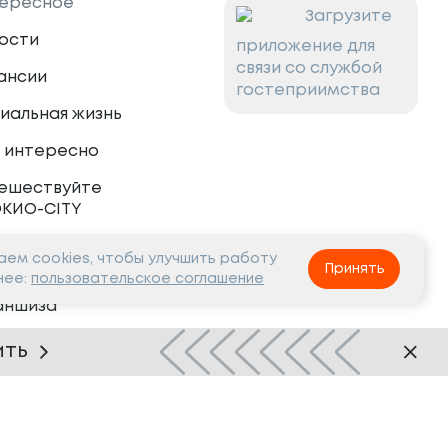
ересное
Загрузите
ости
приложение для
связи со службой
ансии
гостеприимства
иальная жизнь
 интересно
ешествуйте
ОКИО-CITY
ем cookies, чтобы улучшить работу
тнёрам
Принять
нее:
пользовательское соглашение
аншиза
рудничество
ить
Нашли ошибку?