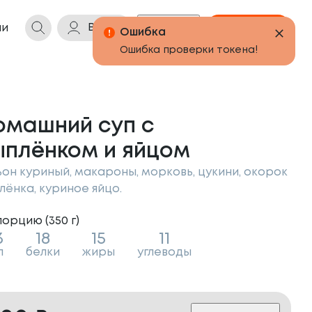
Войти
Бонусы
Корзина
ии
омашний суп с
ыплёнком и яйцом
ьон куриный, макароны, морковь, цукини, окорок
лёнка, куриное яйцо.
порцию (
350
г
)
3
18
15
11
л
белки
жиры
углеводы