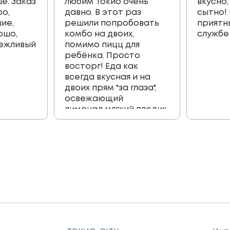
е. Заказ
любим Токио очень
вкусно,
ро,
давно. В этот раз
сытно!
ие,
решили попробовать
приятн
ошо,
комбо на двоих,
службе
вежливый
помимо пицц для
ребёнка. Просто
восторг! Еда как
всегда вкусная и на
двоих прям "за глаза",
освежающий
лимонад,мягкий пледик
для пикника,и коробка
игра, которая
возвращает в
приятные детские
воспоминания🔥🔥🔥
Огромное спасибо
всей команде 🫶