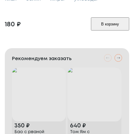
180
₽
В корзину
Рекомендуем заказать
350
₽
640
₽
1 
Бао с рваной
Том Ям с
Наб