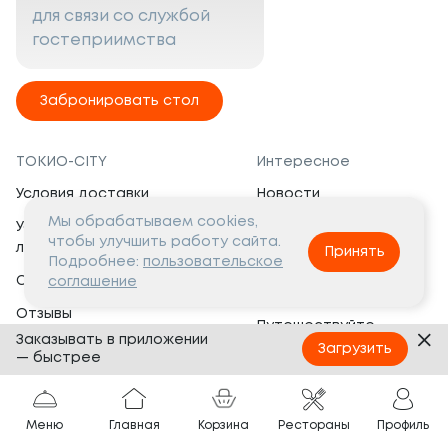
для связи со службой
гостеприимства
Забронировать стол
ТОКИО-CITY
Интересное
Условия доставки
Новости
Мы обрабатываем cookies,
Условия программы
Вакансии
чтобы улучшить работу сайта.
лояльности
Принять
Социальная жизнь
Подробнее:
пользовательское
Сертификаты
соглашение
Это интересно
Отзывы
Путешествуйте
Заказывать в приложении
Банкеты
с ТОКИО-CITY
Загрузить
— быстрее
О компании
Партнёрам
Вопросы и ответы
Меню
Главная
Корзина
Рестораны
Профиль
Франшиза
Юридическая информация