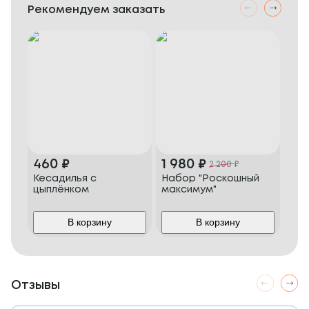
Рекомендуем заказать
460
₽
1 980
₽
2 
2 200
₽
Кесадилья с
Набор "Роскошный
Наб
цыплёнком
максимум"
В корзину
В корзину
Отзывы