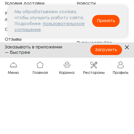
Условия доставки
Новости
Мы обрабатываем cookies,
Условия программы
Вакансии
чтобы улучшить работу сайта.
лояльности
Принять
Социальная жизнь
Подробнее:
пользовательское
Сертификаты
соглашение
Это интересно
Отзывы
Путешествуйте
Заказывать в приложении
Банкеты
с ТОКИО-CITY
Загрузить
— быстрее
О компании
Партнёрам
Вопросы и ответы
Меню
Главная
Корзина
Рестораны
Профиль
Франшиза
Юридическая информация
Сотрудничество
Сайт разработан в
Тёмная
тема
© ТОКИО-CITY, 2005 —
2026
Нашли ошибку?