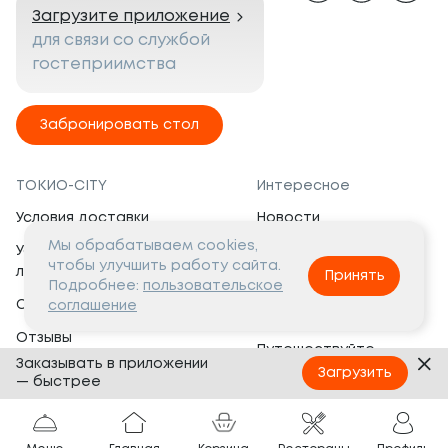
Загрузите приложение
для связи со службой
гостеприимства
Забронировать стол
ТОКИО-CITY
Интересное
Условия доставки
Новости
Мы обрабатываем cookies,
Условия программы
Вакансии
чтобы улучшить работу сайта.
лояльности
Принять
Социальная жизнь
Подробнее:
пользовательское
Сертификаты
соглашение
Это интересно
Отзывы
Путешествуйте
Заказывать в приложении
Банкеты
с ТОКИО-CITY
Загрузить
— быстрее
О компании
Партнёрам
Вопросы и ответы