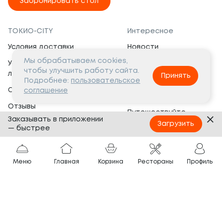
Забронировать стол
ТОКИО-CITY
Интересное
Условия доставки
Новости
Мы обрабатываем cookies,
Условия программы
Вакансии
чтобы улучшить работу сайта.
лояльности
Принять
Социальная жизнь
Подробнее:
пользовательское
Сертификаты
соглашение
Это интересно
Отзывы
Путешествуйте
Заказывать в приложении
Банкеты
с ТОКИО-CITY
Загрузить
— быстрее
О компании
Партнёрам
Вопросы и ответы
Меню
Главная
Корзина
Рестораны
Профиль
Франшиза
Юридическая информация
Сотрудничество
Сайт разработан в
Тёмная
тема