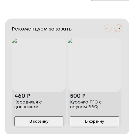
Рекомендуем заказать
460
₽
500
₽
37
Кесадилья с
Курочка TFC с
Лом
цыплёнком
соусом BBQ
сыр
ба
В корзину
В корзину