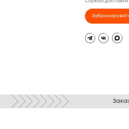
Служба доставки
Забронироват
Тёмная
тема
Зака
© ТОКИО-CITY, 2005