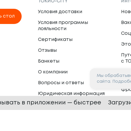
ТОКИО-CITY
Инт
Условия доставки
Нов
ь стол
Условия программы
Вак
лояльности
Соц
Сертификаты
Это
Отзывы
Пут
Банкеты
с Т
О компании
Мы обрабатыва
Пар
сайта. Подроб
Вопросы и ответы
Фр
Юридическая информация
Сот
зывать в приложении — быстрее
Загруз
 —
2026
Сайт разработан в