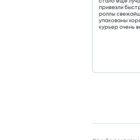
стало еще лучш
привезли быст
роллы свежайш
упакованы хор
курьер очень 