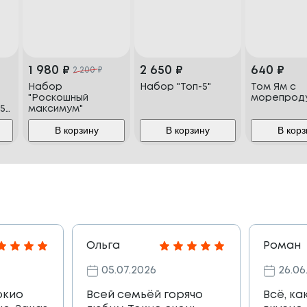
1 980
₽
2 650
₽
640
₽
2 200
₽
Набор
Набор "Топ-5"
Том Ям с
"Роскошный
морепрод
5
максимум"
В корзину
В корзину
В корз
Ольга
Роман
05.07.2026
26.06
окио
Всей семьёй горячо
Всё, ка