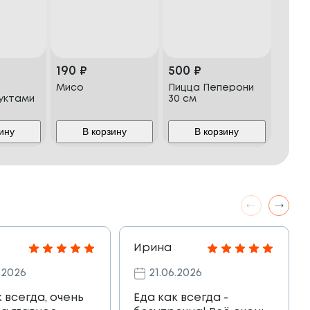
190
₽
500
₽
Мисо
Пицца Пеперони
уктами
30 см
ину
В корзину
В корзину
Ирина
.2026
21.06.2026
к всегда, очень
Еда как всегда -