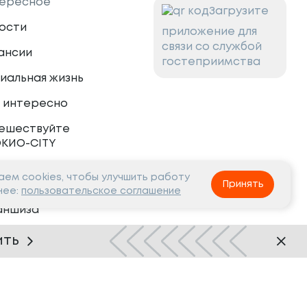
ересное
Загрузите
ости
приложение для
связи со службой
ансии
гостеприимства
иальная жизнь
 интересно
ешествуйте
ОКИО-CITY
ем cookies, чтобы улучшить работу
тнёрам
Принять
нее:
пользовательское соглашение
аншиза
рудничество
ить
Нашли ошибку?