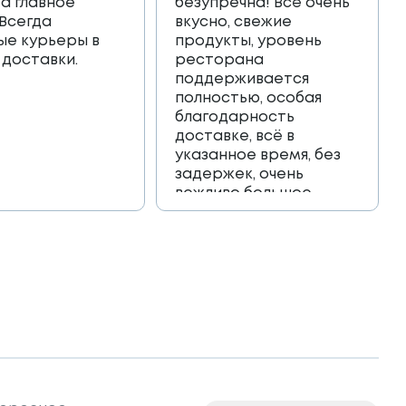
 а главное
безупречна! Всё очень
 Всегда
вкусно, свежие
ые курьеры в
продукты, уровень
 доставки.
ресторана
поддерживается
полностью, особая
благодарность
доставке, всё в
указанное время, без
задержек, очень
вежливо большое
спасибо!!!