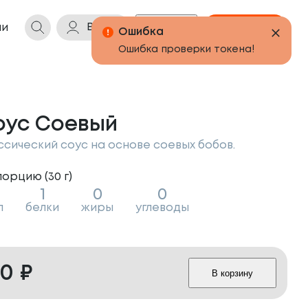
Войти
Бонусы
Корзина
ии
оус Соевый
ссический соус на основе соевых бобов.
порцию (
30
г
)
1
0
0
л
белки
жиры
углеводы
20
₽
В корзину