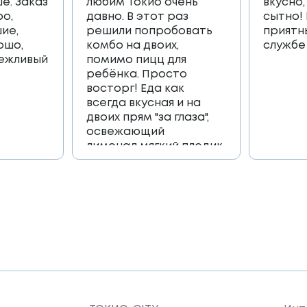
е. Заказ
любим Токио очень
вкусно,
ро,
давно. В этот раз
сытно!
ие,
решили попробовать
приятн
ошо,
комбо на двоих,
службе
вежливый
помимо пицц для
ребёнка. Просто
восторг! Еда как
всегда вкусная и на
двоих прям "за глаза",
освежающий
лимонад,мягкий пледик
для пикника,и коробка
игра, которая
возвращает в
приятные детские
воспоминания🔥🔥🔥
Огромное спасибо
всей команде 🫶