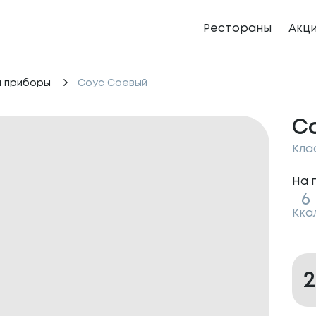
Рестораны
Акц
и приборы
Соус Соевый
С
Кла
На 
6
Кка