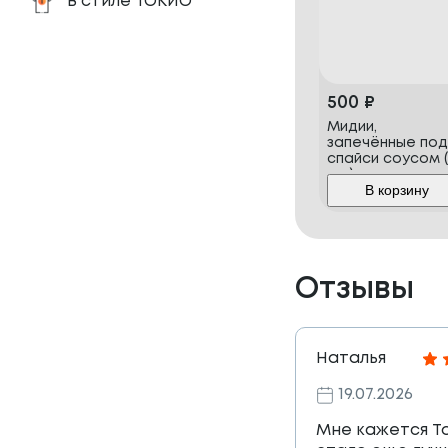
В стиле ТОКИО
500
₽
Мидии,
запечённые под
спайси соусом (
шт.)
В корзину
Отзывы
Наталья
19.07.2026
Мне кажется Т