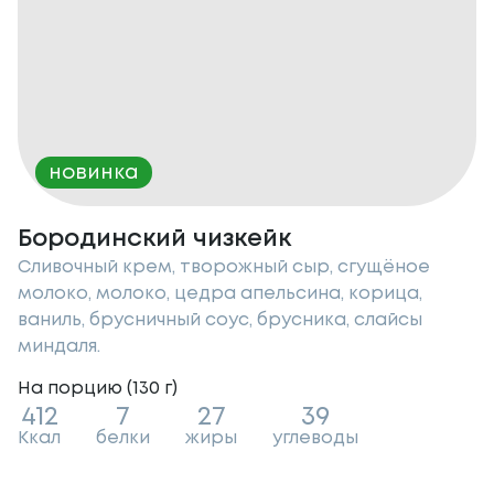
новинка
Бородинский чизкейк
Сливочный крем, творожный сыр, сгущёное
молоко, молоко, цедра апельсина, корица,
ваниль, брусничный соус, брусника, слайсы
миндаля.
На порцию (
130
г
)
412
7
27
39
Ккал
белки
жиры
углеводы