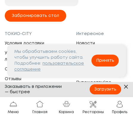
Забронировать стол
ТОКИО-CITY
Интересное
Условия доставки
Новости
Мы обрабатываем cookies,
Условия программы
Вакансии
чтобы улучшить работу сайта.
лояльности
Принять
Социальная жизнь
Подробнее:
пользовательское
Сертификаты
соглашение
Это интересно
Отзывы
Путешествуйте
Заказывать в приложении
Банкеты
с ТОКИО-CITY
Загрузить
— быстрее
О компании
Партнёрам
Вопросы и ответы
Меню
Главная
Корзина
Рестораны
Профиль
Франшиза
Юридическая информация
Сотрудничество