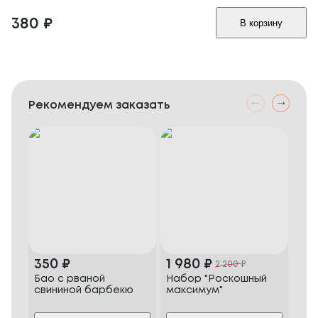
380
₽
В корзину
Рекомендуем заказать
350
₽
1 980
₽
1 
2 200
₽
Бао с рваной
Набор "Роскошный
Наб
свининой барбекю
максимум"