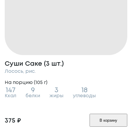
Суши Саке (3 шт.)
Лосось, рис.
На порцию (
105
г
)
147
9
3
18
Ккал
белки
жиры
углеводы
375
₽
В корзину