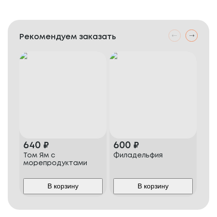
Рекомендуем заказать
640
₽
600
₽
42
Том Ям с
Филадельфия
Фил
морепродуктами
В корзину
В корзину