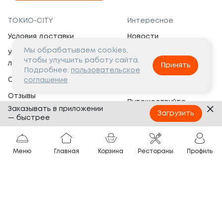
ТОКИО-CITY
Интересное
Условия доставки
Новости
Мы обрабатываем cookies,
Условия программы
Вакансии
чтобы улучшить работу сайта.
лояльности
Принять
Социальная жизнь
Подробнее:
пользовательское
Сертификаты
соглашение
Это интересно
Отзывы
Путешествуйте
Заказывать в приложении
Банкеты
с ТОКИО-CITY
Загрузить
— быстрее
О компании
Партнёрам
Вопросы и ответы
Меню
Главная
Корзина
Рестораны
Профиль
Франшиза
Юридическая информация
Сотрудничество
Сайт разработан в
Тёмная
тема
© ТОКИО-CITY, 2005 —
2026
Нашли ошибку?