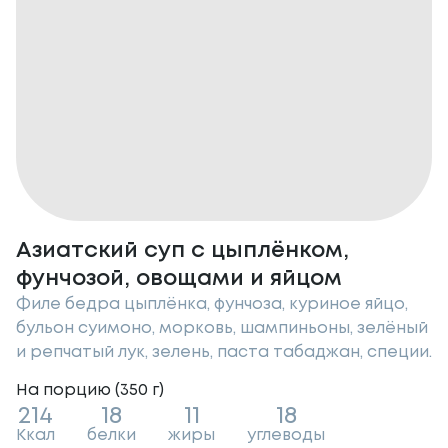
Азиатский суп с цыплёнком,
фунчозой, овощами и яйцом
Филе бедра цыплёнка, фунчоза, куриное яйцо,
бульон суимоно, морковь, шампиньоны, зелёный
и репчатый лук, зелень, паста табаджан, специи.
На порцию (
350
г
)
214
18
11
18
Ккал
белки
жиры
углеводы