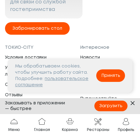
для связи со службой
гостеприимства
Забронировать стол
ТОКИО-CITY
Интересное
Условия доставки
Новости
Мы обрабатываем cookies,
Условия программы
Вакансии
чтобы улучшить работу сайта.
лояльности
Принять
Социальная жизнь
Подробнее:
пользовательское
Сертификаты
соглашение
Это интересно
Отзывы
Путешествуйте
Заказывать в приложении
Банкеты
с ТОКИО-CITY
Загрузить
— быстрее
О компании
Партнёрам
Вопросы и ответы
Меню
Главная
Корзина
Рестораны
Профиль
Франшиза
Юридическая информация