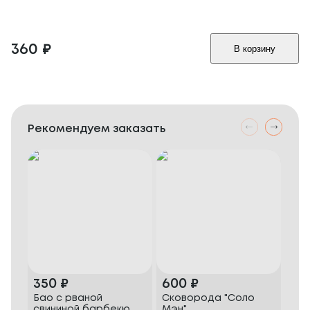
360
₽
В корзину
Рекомендуем заказать
350
₽
600
₽
60
Бао с рваной
Сковорода "Соло
Ско
свининой барбекю
Мэн"
цып