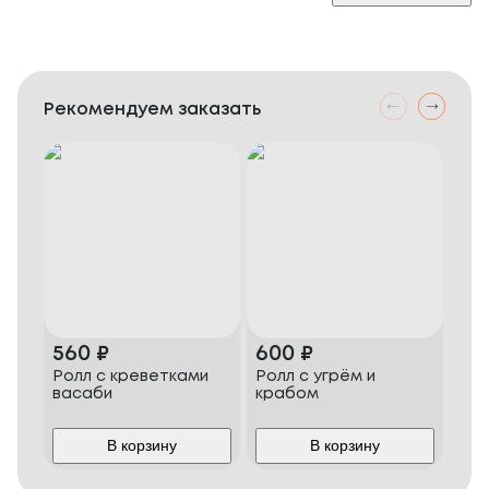
Рекомендуем заказать
560
₽
600
₽
60
Ролл с креветками
Ролл с угрём и
Сак
васаби
крабом
В корзину
В корзину