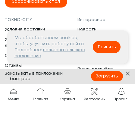
Забронировать стол
ТОКИО-CITY
Интересное
Условия доставки
Новости
Мы обрабатываем cookies,
Условия программы
Вакансии
чтобы улучшить работу сайта.
лояльности
Принять
Социальная жизнь
Подробнее:
пользовательское
Сертификаты
соглашение
Это интересно
Отзывы
Путешествуйте
Заказывать в приложении
Банкеты
с ТОКИО-CITY
Загрузить
— быстрее
О компании
Партнёрам
Вопросы и ответы
Меню
Главная
Корзина
Рестораны
Профиль
Франшиза
Юридическая информация
Сотрудничество
Сайт разработан в
Тёмная
тема