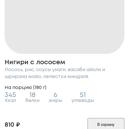
Нигири с лососем
Лосось, рис, соусы унаги, васаби айоли и
шрирача майо, лепестки миндаля.
На порцию (
180
г
)
345
18
6
51
Ккал
белки
жиры
углеводы
810
₽
В корзину