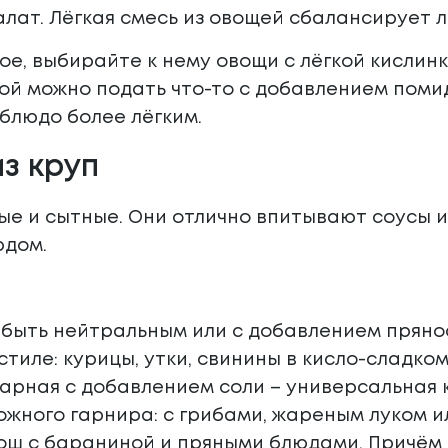
лат. Лёгкая смесь из овощей сбалансирует 
ое, выбирайте к нему овощи с лёгкой кислинк
й можно подать что-то с добавлением помид
 блюдо более лёгким.
з круп
ые и сытные. Они отлично впитывают соусы 
юдом.
 быть нейтральным или с добавлением прянос
стиле: курицы, утки, свинины в кисло-сладком
варная с добавлением соли – универсальная к
ожного гарнира: с грибами, жареным луком и
рош с бараниной и пряными блюдами. Причём н