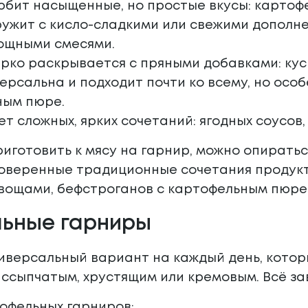
юбит насыщенные, но простые вкусы: картофе
ужит с кисло-сладкими или свежими дополне
ощными смесями.
рко раскрывается с пряными добавками: кус
ерсальна и подходит почти ко всему, но осо
ным пюре.
ет сложных, ярких сочетаний: ягодных соусов,
риготовить к мясу на гарнир, можно опирать
оверенные традиционные сочетания продукто
вощами, бефстроганов с картофельным пюре
ьные гарниры
иверсальный вариант на каждый день, котор
ассыпчатым, хрустящим или кремовым. Всё за
офельных гарниров: