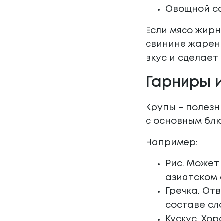
Овощной са
Если мясо жирн
свинине жарено
вкус и сделает
Гарниры и
Крупы – полезн
с основным бл
Например:
Рис. Может
азиатском 
Гречка. От
составе сл
Кускус. Хо