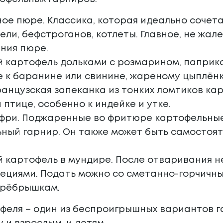
ое пюре. Классика, которая идеально сочет
тели, бефстроганов, котлеты. Главное, не жал
ния пюре.
 картофель дольками с розмарином, паприко
 к баранине или свинине, жареному цыплёнк
ранцузская запеканка из тонких ломтиков кар
 птице, особенно к индейке и утке.
фри. Поджаренные во фритюре картофельные
ный гарнир. Он также может быть самостоя
 картофель в мундире. После отваривания н
ециями. Подать можно со сметанно-горчичны
 рёбрышкам.
феля – один из беспроигрышных вариантов га