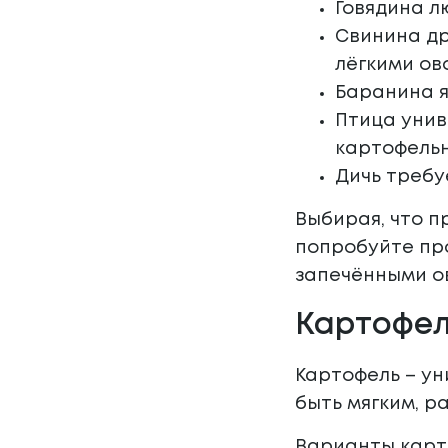
Говядина л
Свинина др
лёгкими ов
Баранина я
Птица унив
картофель
Дичь требу
Выбирая, что п
попробуйте пр
запечёнными о
Картофел
Картофель – ун
быть мягким, р
Варианты карт