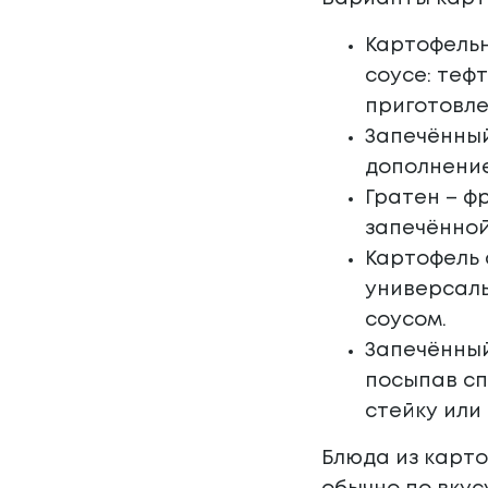
Картофельн
соусе: теф
приготовле
Запечённый
дополнение
Гратен – ф
запечённой
Картофель 
универсаль
соусом.
Запечённый
посыпав сп
стейку или
Блюда из карто