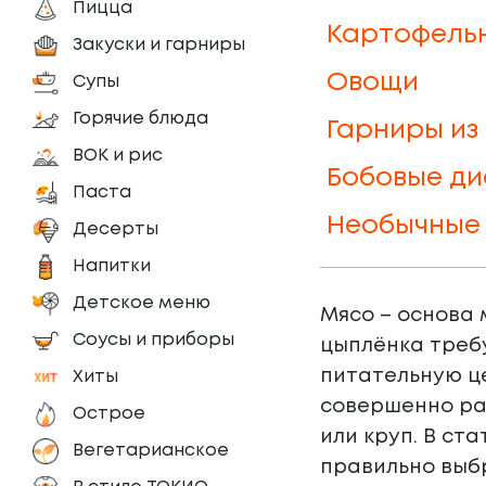
Пицца
Картофель
Закуски и гарниры
Овощи
Супы
Горячие блюда
Гарниры из
ВОК и рис
Бобовые ди
Паста
Необычные 
Десерты
Напитки
Детское меню
Мясо – основа 
Соусы и приборы
цыплёнка треб
питательную це
Хиты
совершенно раз
Острое
или круп. В ст
Вегетарианское
правильно выб