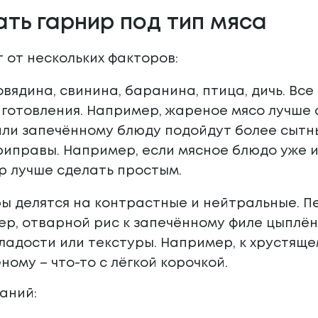
ать гарнир под тип мяса
 от нескольких факторов:
овядина, свинина, баранина, птица, дичь. Вс
готовления. Например, жареное мясо лучше с
ли запечённому блюду подойдут более сытн
риправы. Например, если мясное блюдо уже 
ир лучше сделать простым.
ы делятся на контрастные и нейтральные. П
р, отварной рис к запечённому филе цыплён
сладости или текстуры. Например, к хрустящ
ному – что-то с лёгкой корочкой.
аний: