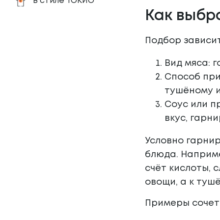
В стиле ТОКИО
Как выбр
Подбор зависит
Вид мяса: г
Способ при
тушёному и
Соус или п
вкус, гарн
Условно гарнир
блюда. Наприме
счёт кислоты, 
овощи, а к тушё
Примеры сочет