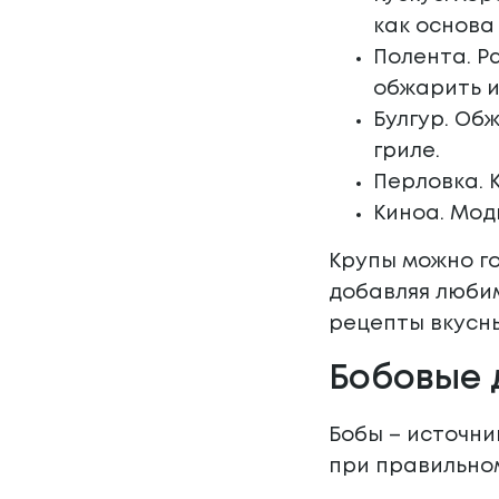
как основа
Полента. Р
обжарить и
Булгур. Об
гриле.
Перловка. 
Киноа. Мод
Крупы можно го
добавляя люби
рецепты вкусны
Бобовые 
Бобы – источни
при правильно