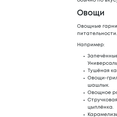
обычно по вкусу
Овощи
Овощные гарнир
питательности.
Например:
Запечённые
Универсаль
Тушёная ка
Овощи-грил
шашлык.
Овощное ра
Стручковая
цыплёнка.
Карамелизи