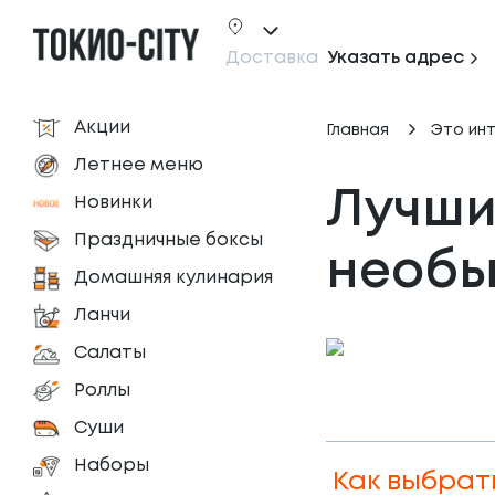
Доставка
Указать адрес
Акции
Главная
Это ин
Летнее меню
Лучшие
Новинки
Праздничные боксы
необы
Домашняя кулинария
Ланчи
Салаты
Роллы
Суши
Наборы
Как выбрат