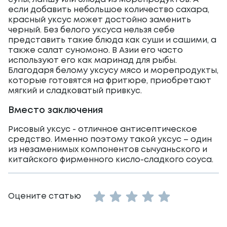
если добавить небольшое количество сахара,
красный уксус может достойно заменить
черный. Без белого уксуса нельзя себе
представить такие блюда как суши и сашими, а
также салат суномоно. В Азии его часто
используют его как маринад для рыбы.
Благодаря белому уксусу мясо и морепродукты,
которые готовятся на фритюре, приобретают
мягкий и сладковатый привкус.
Вместо заключения
Рисовый уксус - отличное антисептическое
средство. Именно поэтому такой уксус – один
из незаменимых компонентов сычуаньского и
китайского фирменного кисло-сладкого соуса.
Empty
Оцените статью
1 Star
2 Stars
3 Stars
4 Stars
5 Stars