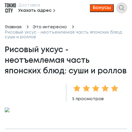
Доставка
Бонусы
Указать адрес
Главная
Это интересно
Рисовый уксус - неотъемлемая часть японских блюд:
суши и роллов
Рисовый уксус - 
неотъемлемая часть 
японских блюд: суши и роллов
1 Star
2 Stars
3 Stars
4 Stars
5 Sta
5
просмотров