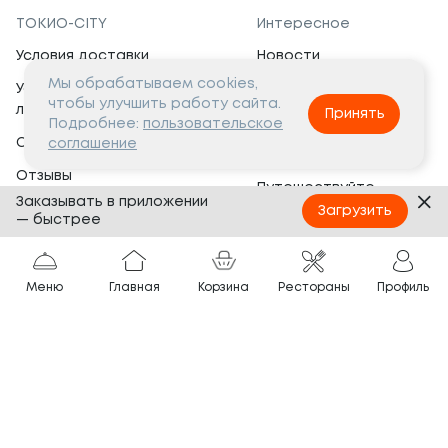
ТОКИО-CITY
Интересное
Условия доставки
Новости
Мы обрабатываем cookies,
Условия программы
Вакансии
чтобы улучшить работу сайта.
лояльности
Принять
Социальная жизнь
Подробнее:
пользовательское
Сертификаты
соглашение
Это интересно
Отзывы
Путешествуйте
Заказывать в приложении
Банкеты
с ТОКИО-CITY
Загрузить
— быстрее
О компании
Партнёрам
Вопросы и ответы
Меню
Главная
Корзина
Рестораны
Профиль
Франшиза
Юридическая информация
Сотрудничество
Сайт разработан в
Тёмная
тема
© ТОКИО-CITY, 2005 —
2026
Нашли ошибку?