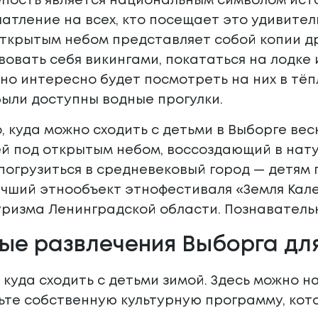
пость является национальным символом исто
атление на всех, кто посещает это удивитель
ткрытым небом представляет собой копии др
вовать себя викингами, покататься на лодке 
но интересно будет посмотреть на них в тёп
были доступны водные прогулки.
, куда можно сходить с детьми в Выборге ве
ей под открытым небом, воссоздающий в нат
погрузиться в средневековый город — детям 
учший этнообъект этнофестиваля «Земля Кал
ризма Ленинградской области. Познавательн
ые развлечения Выборга дл
, куда сходить с детьми зимой. Здесь можно н
ьте собственную культурную программу, кот