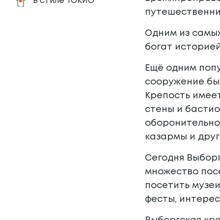
В стиле ТОКИО
путешественник
Одним из самых
богат историе
Ещё одним попу
сооружение был
Крепость имеет
стены и бастио
оборонительной
казармы и друг
Сегодня Выбор
множество посе
посетить музеи
фесты, интерес