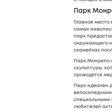
Парк Монр
Главное место 
самых живописн
парк предостав
окружающего ми
скамейках посл
Парк Монрепо и
скульптуры, ко
проводятся ме
Парк идеален д
велосипедными 
специальными п
любителей акт