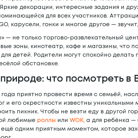
 Яркие декорации, интересные задания и др
оминающейся для всех участников. Аттракци
GO, карусели, гонки и многое другое — звучит
» — не только торгово-развлекательный цент
овые зоны, кинотеатр, кафе и магазины, что 
для детей. Родители могут спокойно делать 
есёлой обстановке.
 природе: что посмотреть в 
я года приятно провести время с семьёй, н
г и его окрестности известны уникальными 
ить пикник. Чтобы не везти еду в другой горо
бой любимые
роллы
или
WOK
, а для ребёнка —
 ещё одним приятным моментом, которое зах
орг.