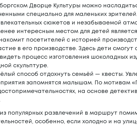
ыборгском Дворце Культуры можно насладить
енными специально для маленьких зрителей. 
увлекательных сюжетов и незабываемой атм
менее интересным местом для детей являетс
знакомит посетителей с историей производст
астие в его производстве. Здесь дети смогу
увидеть процесс изготовления шоколадных из
ной скульптуре.
сёлый способ отдохнуть семьёй — квесты. Ув
приятия запомнятся малышам. По мотивам «Г
достопримечательностях, на основе детектив
.
 из популярных развлечений в маршрут поми
льностей, особенно, если холодно и на улице