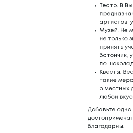
Театр. В В
предназнач
артистов, 
Музей. Не 
не только 
принять уч
батончик, 
по шоколад
Квесты. Ве
такие меро
о местных 
любой вкус
Добавьте одно
достопримечате
благодарны.