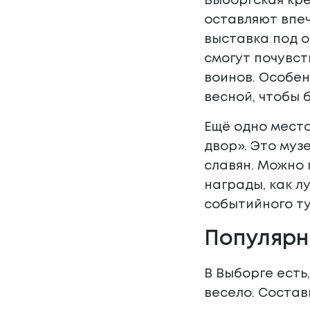
Выборгская кре
оставляют впеч
выставка под о
смогут почувст
воинов. Особен
весной, чтобы 
Ещё одно место
двор». Это муз
славян. Можно 
награды, как л
событийного ту
Популярн
В Выборге есть
весело. Состав