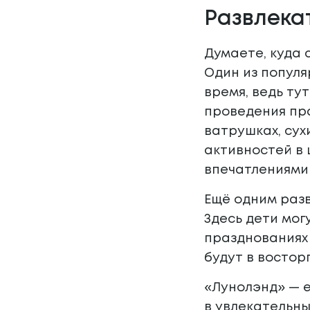
Развлека
Думаете, куда 
Один из популя
время, ведь ту
проведения пра
ватрушках, сух
активностей в 
впечатлениями
Ещё одним разв
Здесь дети мог
празднованиях 
будут в востор
«Лунолэнд» — е
в увлекательны