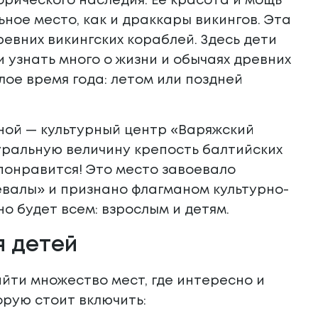
рического наследия. Её красота и мощь
ное место, как и драккары викингов. Эта
евних викингских кораблей. Здесь дети
и узнать много о жизни и обычаях древних
лое время года: летом или поздней
сной — культурный центр «Варяжский
уральную величину крепость балтийских
понравится! Это место завоевало
евалы» и признано флагманом культурно-
о будет всем: взрослым и детям.
я детей
айти множество мест, где интересно и
орую стоит включить: