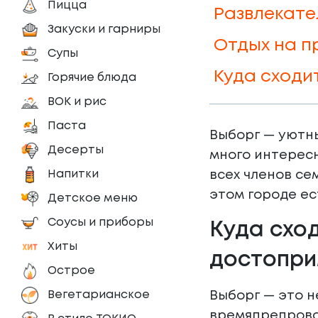
Пицца
Развлекате
Закуски и гарниры
Отдых на п
Супы
Куда сходи
Горячие блюда
ВОК и рис
Паста
Выборг — уютны
Десерты
много интересн
Напитки
всех членов се
этом городе е
Детское меню
Соусы и приборы
Куда сход
Хиты
достопри
Острое
Вегетарианское
Выборг — это н
времяпрепрово