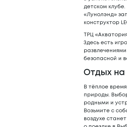
детском клубе.
«Лунолэнд» зап
конструктор LE
ТРЦ «Акватория
Здесь есть игр
развлечениями 
безопасной и в
Отдых на
В тёплое врем
природы. Выбор
родными и устро
Возьмите с со
воздухе станет
о поездке в Выб