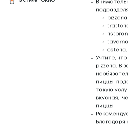
В стиле ТОКИО
Внимательн
подразделя
pizzeria
trattori
ristoran
taverna
osteria.
Учтите, чт
pizzeria. В
необязател
пиццы, под
такую услу
вкусная, ч
пиццы.
Рекомендуе
Благодаря 