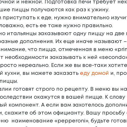
очной и нежной. Подготовка печи требует не
шие пиццы получаются как раз к ужину.
 приступать к еде, нужно внимательно изуч
аловажно, есть ее тоже нужно правильно.
о итальянцы заказывают одну пиццу на две 
разные дополнения. Их еще иначе называют – 
нимание, что пицца, отмеченная в меню «pri
т необходимости заказывать к ней «secondo» 
просто нереально. Если же вы все-таки хоти
й кухни, вы можете заказать
еду домой
и, пр
 пиццы.
алии готовят строго по рецепту. В меню вы н
оследствии окажутся в вашей пицце. К слову с
ый компонент. А если вам захотелось допол
, скажите об этом официанту. Вашу просьбу
еню наименование «pepperoni», будьте готовы