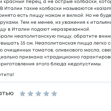
и красный перец, а не острые колбаски, кот
 В Италии такие колбаски называются «salame
ринято есть пиццу ножом и вилкой. Но не буд
 руками. Тем не менее, из уважения к италья
цу в Италии подают неразрезанной.
брали неаполитанскую пиццу, обратите вним
вышать 35 см. Неаполитанская пицца легко сг
о очищенных томатов, оливкового масла, све
иально признана «традиционно гарантиров
риготовления этого блюда недопустимы.
етита!
Empty
атью
1 Star
2 Stars
3 Stars
4 Stars
5 Stars