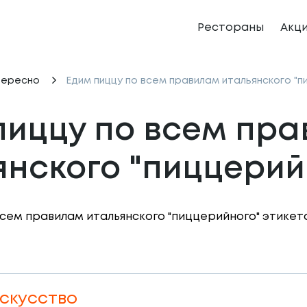
Рестораны
Акц
тересно
Едим пиццу по всем правилам итальянского "п
пиццу по всем пра
янского "пиццерий
искусство