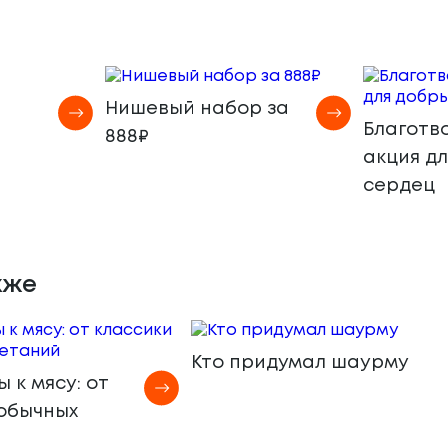
Нишевый набор за
Благотв
888₽
акция д
сердец
кже
Кто придумал шаурму
 к мясу: от
еобычных