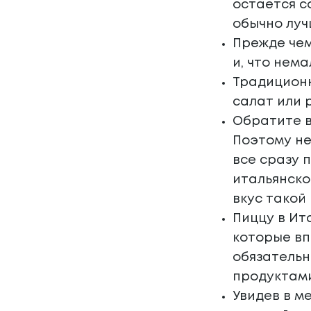
остается с
обычно луч
Прежде чем
и, что нем
Традиционн
салат или 
Обратите в
Поэтому не
все сразу 
итальянско
вкус такой
Пиццу в Ит
которые вп
обязательн
продуктами
Увидев в м