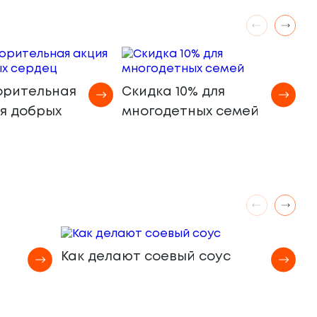
М
орительная
Скидка 10% для
а
ля добрых
многодетных семей
Как делают соевый соус
К