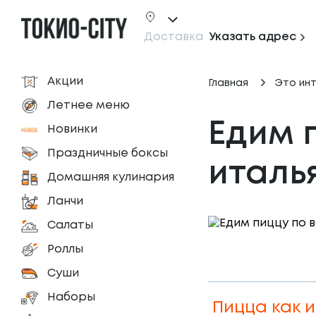
Доставка
Указать адрес
Акции
Главная
Это ин
Летнее меню
Едим 
Новинки
Праздничные боксы
италь
Домашняя кулинария
Ланчи
Салаты
Роллы
Суши
Наборы
Пицца как 