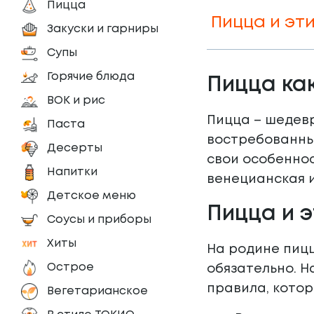
Пицца
Пицца и эт
Закуски и гарниры
Супы
Горячие блюда
Пицца ка
ВОК и рис
Пицца – шедевр
Паста
востребованных
Десерты
свои особеннос
Напитки
венецианская 
Детское меню
Пицца и э
Соусы и приборы
Хиты
На родине пицц
Острое
обязательно. Н
правила, котор
Вегетарианское