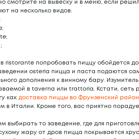
о смотрите на вывеску и в меню, если решил
ют на несколько видов:
;
a;
te;
;
о в ristorante попробовать пиццу обойдется д
 заведении osteria пицца и паста подаются с
ьного дополнения к винному бару. Изумител
аваемой в taverna или trattoria. Кстати, се
гу как
доставка пиццы во Фрунзенский район
ем в Италии. Кроме того, вас приятно порад
м выбирать то заведение, где для приготовл
сухому жару от дров пицца покрывается хрус