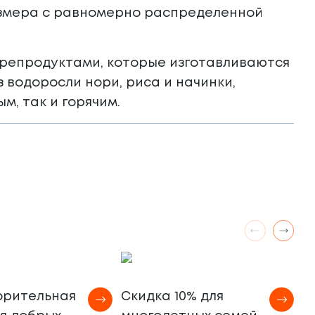
размера с равномерно распределенной
морепродуктами, которые изготавливаются
з водоросли нори, риса и начинки,
м, так и горячим.
М
орительная
Скидка 10% для
а