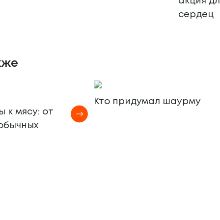
акция д
сердец
кже
Кто придумал шаурму
 к мясу: от
еобычных