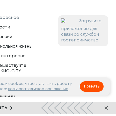
ересное
Загрузите
ости
приложение для
связи со службой
ансии
гостеприимства
иальная жизнь
 интересно
ешествуйте
ОКИО-CITY
ем cookies, чтобы улучшить работу
тнёрам
Принять
нее:
пользовательское соглашение
аншиза
рудничество
ить