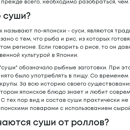
, прежде всего, необходимо разобраться, чем
е суши?
их называют по-японски - суси, являются т
язано с тем, что рыба и рис, из которых гот
том регионе. Если говорить о рисе, то он дав
венной культурой в Японии.
 "суши" обозначало рыбные заготовки. При эт
нято было употреблять в пищу. Со временем
 крупы. За всю историю своего существован
котором японское блюдо знает и любит соврем
 С тех пор вид и состав суши практически н
японскими поварами с использованием сыро
чаются суши от роллов?