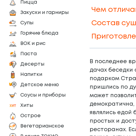
Пицца
Чем отлича
Закуски и гарниры
Состав суш
Супы
Горячие блюда
Приготовле
ВОК и рис
Паста
В последнее вр
Десерты
дачах беседки 
Напитки
подарком Стран
Детское меню
пришлись по ду
Соусы и приборы
может позволит
демократична, 
Хиты
являлись едой 
Острое
простых и дост
Вегетарианское
ресторанах. Е