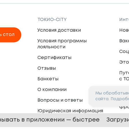
ТОКИО-CITY
Инт
Условия доставки
Нов
ь стол
Условия программы
Вак
лояльности
Соц
Сертификаты
Это
Отзывы
Пут
Банкеты
с Т
О компании
Мы обрабатыва
Пар
сайта. Подроб
Вопросы и ответы
Фр
Юридическая информация
Сот
зывать в приложении — быстрее
Загруз