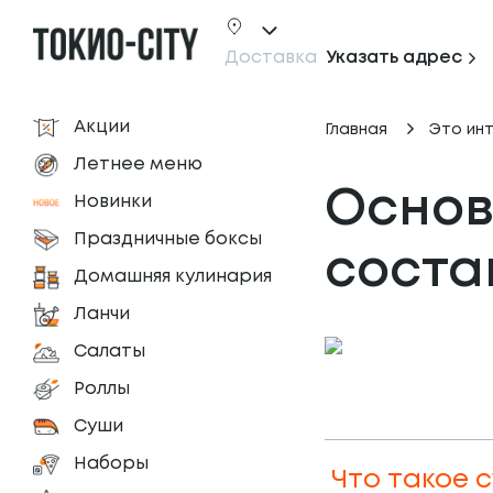
Доставка
Указать адрес
Акции
Главная
Это ин
Летнее меню
Основ
Новинки
Праздничные боксы
соста
Домашняя кулинария
Ланчи
Салаты
Роллы
Суши
Наборы
Что такое 