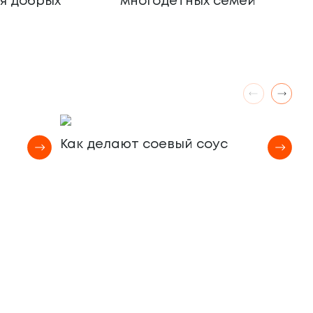
ля добрых
многодетных семей
Как делают соевый соус
К