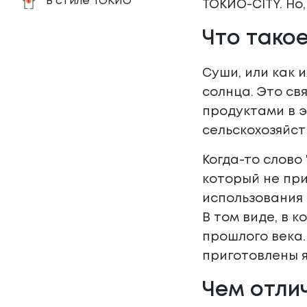
В стиле ТОКИО
ТОКИО-CITY. Но
Что тако
Суши, или как 
солнца. Это св
продуктами в э
сельскохозяйст
Когда-то слово
который не при
использования
В том виде, в 
прошлого века.
приготовлены 
Чем отли