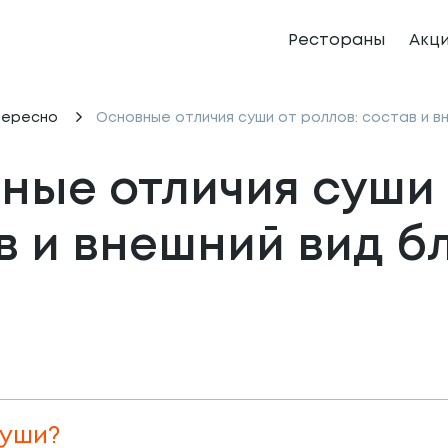
Рестораны
Акц
тересно
Основные отличия суши от роллов: состав и в
ные отличия суши о
в и внешний вид б
суши?