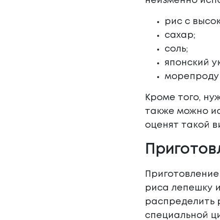
неизменно испо
рис с высо
сахар;
соль;
японский ук
морепродук
Кроме того, ну
также можно ис
оценят такой в
Приготов
Приготовление 
риса лепешку и
распределить р
специальной ци