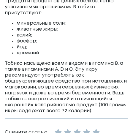
тридцати процентов ценных белков, легко
усваиваемых организмом. В тобико
присутствуют:
минеральные соли;
животные жиры;
калий;
фосфор;
йод;
кремний.
Тобико насыщена всеми видами витамина B, а
также витаминами A, D и C. Эту икру
рекомендуют употреблять как
общеукрепляющее средство при истощениях и
малокровии, во время серьезных физических
нагрузок и даже во время беременности. Ведь
тобико – энергетический и отличающийся
«хорошей» калорийностью продукт (100 грамм
икры содержат всего 72 калории).
Empty
Оцените статью