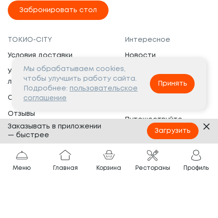
Забронировать стол
ТОКИО-CITY
Интересное
Условия доставки
Новости
Мы обрабатываем cookies,
Условия программы
Вакансии
чтобы улучшить работу сайта.
лояльности
Принять
Социальная жизнь
Подробнее:
пользовательское
Сертификаты
соглашение
Это интересно
Отзывы
Путешествуйте
Заказывать в приложении
Банкеты
с ТОКИО-CITY
Загрузить
— быстрее
О компании
Партнёрам
Вопросы и ответы
Меню
Главная
Корзина
Рестораны
Профиль
Франшиза
Юридическая информация
Сотрудничество
Сайт разработан в
Тёмная
тема