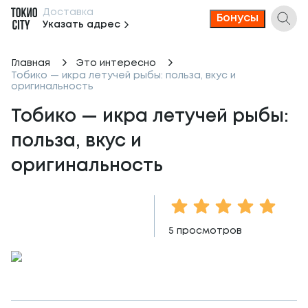
Доставка
Бонусы
Указать адрес
Главная
Это интересно
Тобико — икра летучей рыбы: польза, вкус и
оригинальность
Тобико — икра летучей рыбы: 
польза, вкус и 
оригинальность
1 Star
2 Stars
3 Stars
4 Stars
5 Sta
5
просмотров