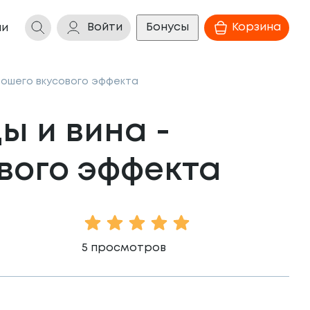
Войти
Бонусы
Корзина
ии
орошего вкусового эффекта
 и вина - 
вого эффекта
1 Star
2 Stars
3 Stars
4 Stars
5 Stars
5
просмотров