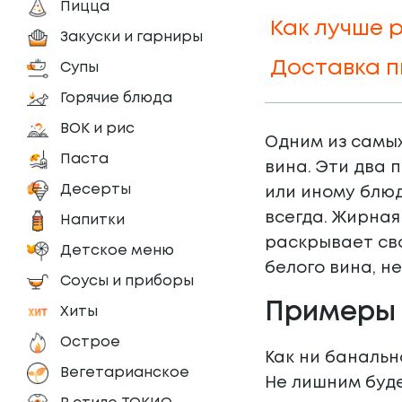
Пицца
Как лучше 
Закуски и гарниры
Доставка п
Супы
Горячие блюда
ВОК и рис
Одним из самых
Паста
вина. Эти два 
Десерты
или иному блюд
всегда. Жирная
Напитки
раскрывает сво
Детское меню
белого вина, н
Соусы и приборы
Примеры 
Хиты
Острое
Как ни банальн
Вегетарианское
Не лишним буде