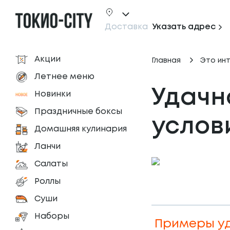
Доставка
Указать адрес
Акции
Главная
Это ин
Летнее меню
Удачн
Новинки
Праздничные боксы
услов
Домашняя кулинария
Ланчи
Салаты
Роллы
Суши
Наборы
Примеры уд