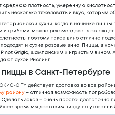
т среднюю плотность, умеренную кислотност
чить несколько тяжеловатый вкус, которым 
гетарианской кухни, когда в начинке пиццы 
м и грибами, можно рекомендовать охлажденн
слотность, поэтому такое вино отлично под
 подходят и сухие розовые вина. Пиццы, в на
Pinot Grigio, шампанским и игристым вином. 
дают сухой Рислинг.
 пиццы в Санкт-Петербурге
ТОКИО-CITY действует доставка во все райо
му району
– отличная возможность попробова
. Сделать заказ – очень просто: достаточно 
айшее время мы доставим пиццу на указанны