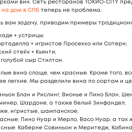
рками вин. Сеть ресторанов ТОКИО-CITY пре
 на дом в СПб
теперь не проблема.
ть вам задачу, приводим примеры традицион
аде + устрицы;
ртаделла + игристое Просекко или Сотерн;
кий стейк + Кьянти;
 голубой сыр Стилтон.
елые вина слаще, чем красные. Кроме того, вс
ее легкие. Мы разделили вина по сортам и 
иньон Блан и Рислинг, Вионье и Пино Блан, Ш
инер, Шардоне, а также белый Зинфандел;
оже, игристые, шампанское;
асные: Пино Нуар и Мерло, Васо Нуар, а так 
сные: Каберне Совиньон и Меритедж, Кабина