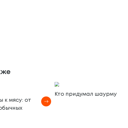
кже
Кто придумал шаурму
 к мясу: от
еобычных