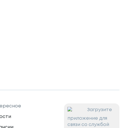
К
ересное
Загрузите
ости
приложение для
связи со службой
ансии