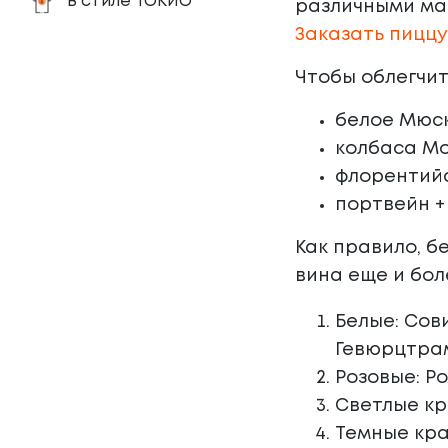
В стиле ТОКИО
различными ма
Заказать пиццу
Чтобы облегчи
белое Мюск
колбаса Мо
флорентийс
портвейн +
Как правило, б
вина еще и бол
Белые: Сов
Гевюрцтрам
Розовые: Р
Светлые кр
Темные кра