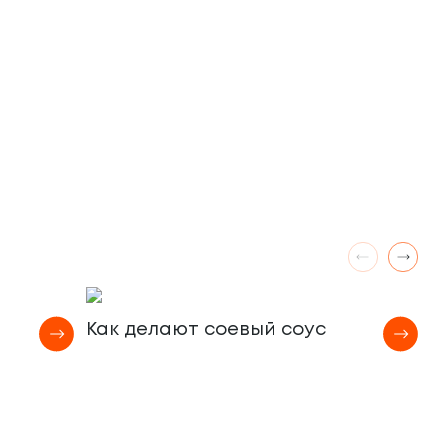
М
а
Как делают соевый соус