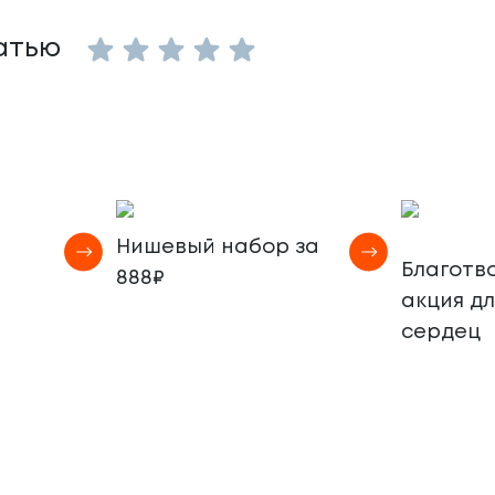
Empty
атью
1 Star
2 Stars
3 Stars
4 Stars
5 Stars
Нишевый набор за
Благотв
888₽
акция д
сердец