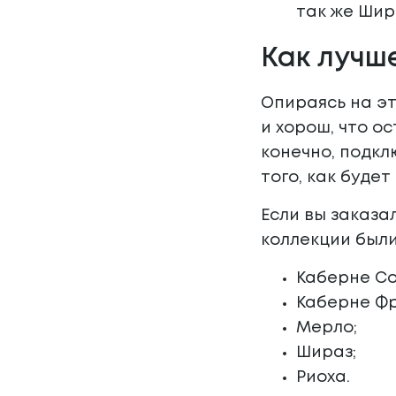
так же Шир
Как лучш
Опираясь на эт
и хорош, что о
конечно, подкл
того, как буде
Если вы заказа
коллекции был
Каберне Со
Каберне Фр
Мерло;
Шираз;
Риоха.