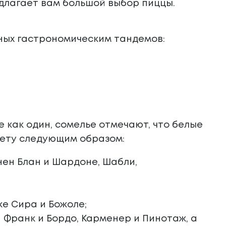
длагает вам большой выбор пиццы.
ных гастрономическим тандемов:
е как один, сомелье отмечают, что белые
цвету следующим образом:
енен Блан и Шардоне, Шабли,
же Сира и Божоле;
 Франк и Бордо, Карменер и Пинотаж, а