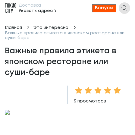
Доставка
Бонусы
Указать адрес
Главная
Это интересно
Важные правила этикета в японском ресторане или
суши-баре
Важные правила этикета в 
японском ресторане или 
суши-баре
1 Star
2 Stars
3 Stars
4 Stars
5 Sta
5
просмотров