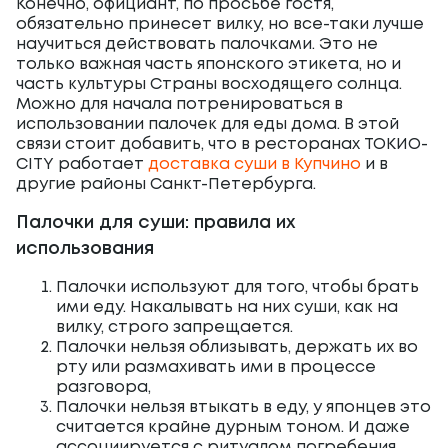
Конечно, официант, по просьбе гостя,
обязательно принесет вилку, но все-таки лучше
научиться действовать палочками. Это не
только важная часть японского этикета, но и
часть культуры Страны восходящего солнца.
Можно для начала потренироваться в
использовании палочек для еды дома. В этой
связи стоит добавить, что в ресторанах ТОКИО-
CITY работает
доставка суши в Купчино
и в
другие районы Санкт-Петербурга.
Палочки для суши: правила их
использования
Палочки используют для того, чтобы брать
ими еду. Накалывать на них суши, как на
вилку, строго запрещается.
Палочки нельзя облизывать, держать их во
рту или размахивать ими в процессе
разговора,
Палочки нельзя втыкать в еду, у японцев это
считается крайне дурным тоном. И даже
ассоциируется с ритуалом погребения