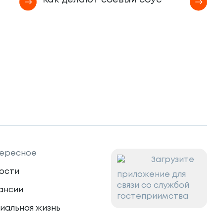
Как делают соевый соус
К
ересное
Загрузите
ости
приложение для
связи со службой
ансии
гостеприимства
иальная жизнь