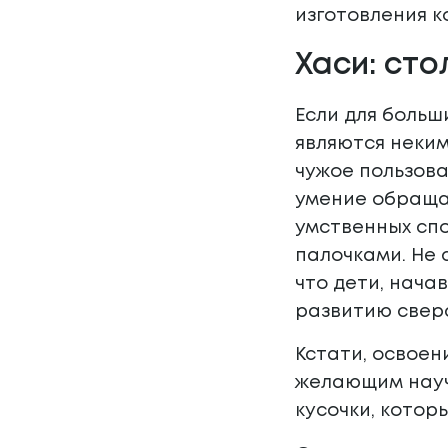
изготовления к
Хаси: ст
Если для больш
являются неким
чужое пользов
умение обраща
умственных спо
палочками. Не 
что дети, нача
развитию сверс
Кстати, освоен
желающим научи
кусочки, котор