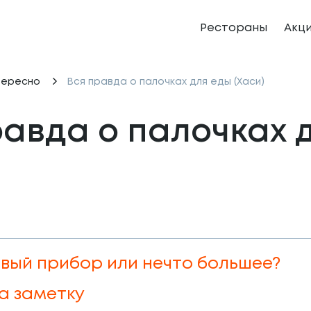
Рестораны
Акц
тересно
Вся правда о палочках для еды (Хаси)
равда о палочках д
овый прибор или нечто большее?
а заметку