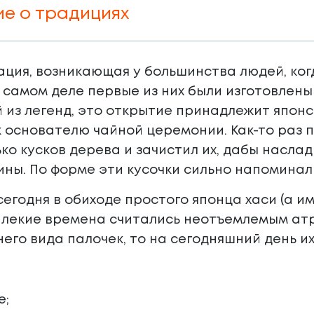
ие о традициях
ция, возникающая у большинства людей, когд
 самом деле первые из них были изготовлены в
 из легенд, это открытие принадлежит японс
к основателю чайной церемонии. Как-то раз п
ко кусков дерева и зачистил их, дабы насл
ны. По форме эти кусочки сильно напоминал
егодня в обиходе простого японца хаси (а 
далекие времена считались неотъемлемым ат
его вида палочек, то на сегодняшний день и
е;