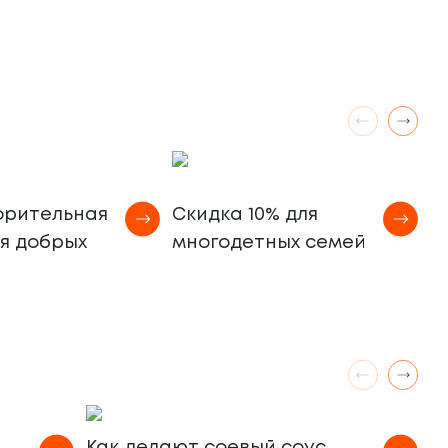
М
орительная
Скидка 10% для
а
ля добрых
многодетных семей