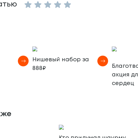
Empty
атью
1 Star
2 Stars
3 Stars
4 Stars
5 Stars
Нишевый набор за
Благотв
888₽
акция д
сердец
кже