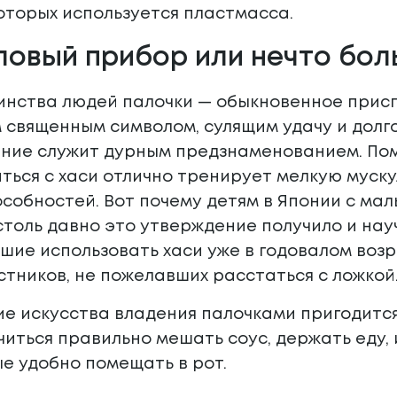
оторых используется пластмасса.
оловый прибор или нечто бо
инства людей палочки — обыкновенное присп
 священным символом, сулящим удачу и долго
ание служит дурным предзнаменованием. Пом
ться с хаси отлично тренирует мелкую муск
собностей. Вот почему детям в Японии с ма
столь давно это утверждение получило и нау
вшие использовать хаси уже в годовалом воз
тников, не пожелавших расстаться с ложкой
ие искусства владения палочками пригодитс
ться правильно мешать соус, держать еду, 
ые удобно помещать в рот.