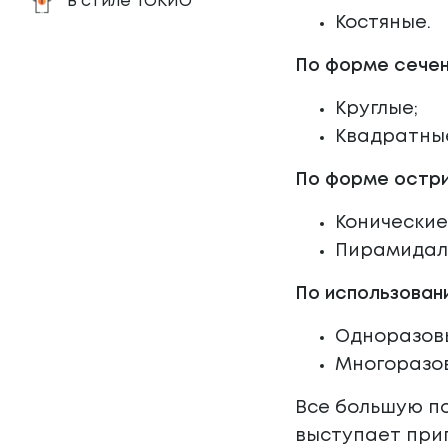
В стиле ТОКИО
Костяные.
По форме сечен
Круглые;
Квадратны
По форме остри
Конические
Пирамидал
По использован
Одноразов
Многоразо
Все большую п
выступает при