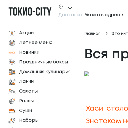
Доставка
Указать адрес
Акции
Главная
Это ин
Летнее меню
Вся п
Новинки
Праздничные боксы
Домашняя кулинария
Ланчи
Салаты
Роллы
Хаси: стол
Суши
Наборы
Знатокам н