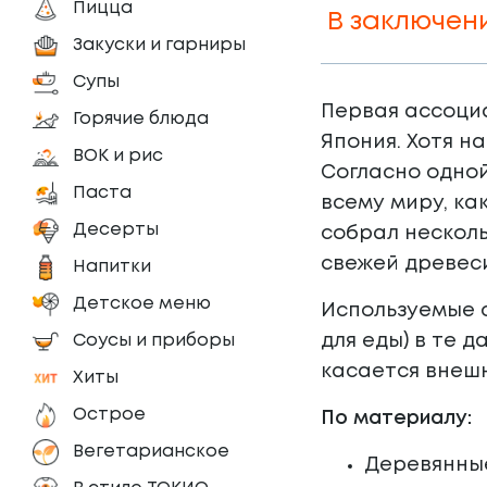
Пицца
В заключен
Закуски и гарниры
Супы
Первая ассоциа
Горячие блюда
Япония. Хотя на
ВОК и рис
Согласно одной
Паста
всему миру, ка
Десерты
собрал несколь
свежей древеси
Напитки
Детское меню
Используемые с
Соусы и приборы
для еды) в те 
касается внешн
Хиты
Острое
По материалу:
Вегетарианское
Деревянны