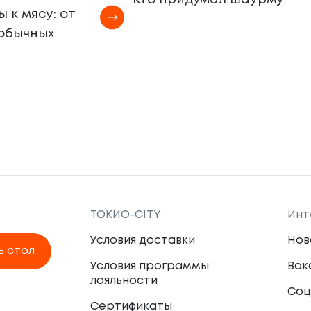
Кто придумал шаурму
 к мясу: от
еобычных
ТОКИО-CITY
Инт
Условия доставки
Нов
ь стол
Условия программы
Вак
лояльности
Соц
Сертификаты