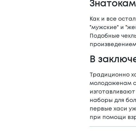
Знатокам
Как и все оста
"мужские" и "ж
Подобные чехл
произведением
В заключ
Традиционно ха
молодоженам о
изготавливают 
наборы для бо
первые хаси уж
при помощи вз