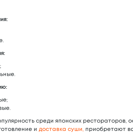
ия:
е.
я:
;
ьные.
ию:
ые;
вые.
опулярность среди японских рестораторов, 
готовление и
доставка суши
,
приобретают ва