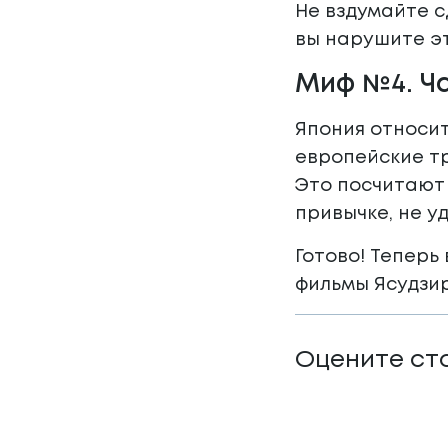
Не вздумайте с
вы нарушите э
Миф №4. Ч
Япония относит
европейские тр
Это посчитают 
привычке, не у
Готово! Теперь
фильмы Ясудзир
Оцените ст