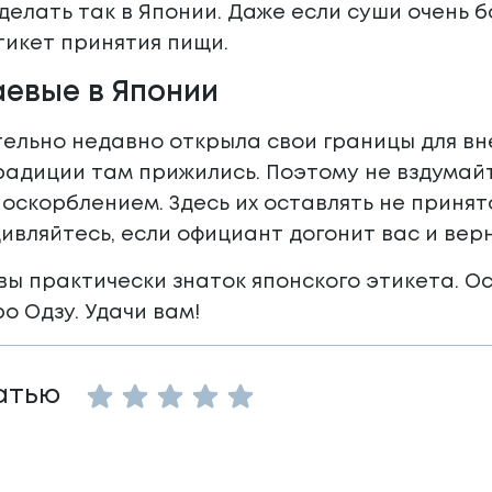
делать так в Японии. Даже если суши очень б
тикет принятия пищи.
аевые в Японии
ельно недавно открыла свои границы для вн
адиции там прижились. Поэтому не вздумайт
оскорблением. Здесь их оставлять не принято
дивляйтесь, если официант догонит вас и верн
 вы практически знаток японского этикета. О
о Одзу. Удачи вам!
Empty
атью
1 Star
2 Stars
3 Stars
4 Stars
5 Stars