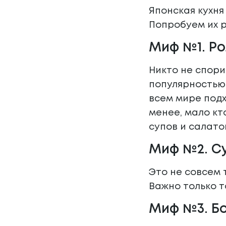
Японская кухня
Попробуем их р
Миф №1. Ро
Никто не спори
популярность
всем мире подх
менее, мало кт
супов и салато
Миф №2. С
Это не совсем 
Важно только т
Миф №3. Бо