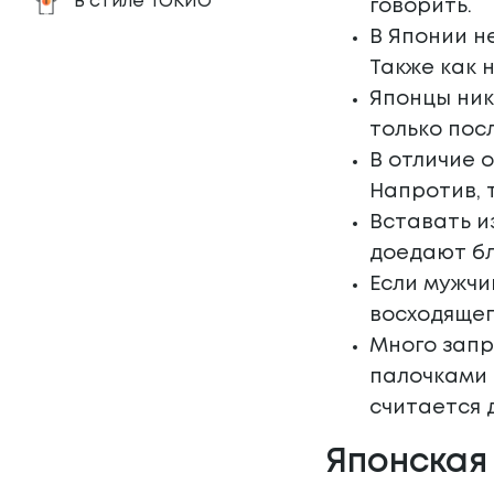
В стиле ТОКИО
говорить.
В Японии н
Также как 
Японцы ник
только пос
В отличие 
Напротив, 
Вставать и
доедают бл
Если мужчи
восходящег
Много запр
палочками 
считается 
Японская