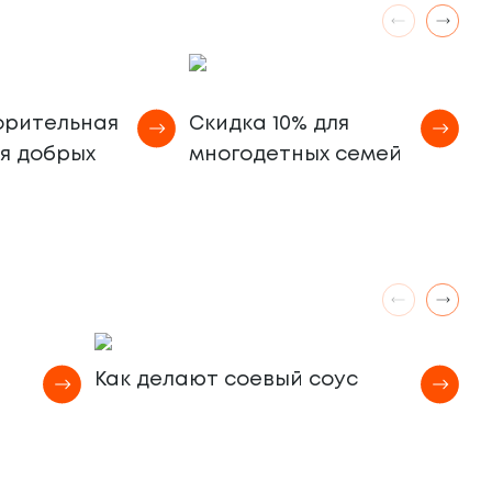
М
орительная
Скидка 10% для
а
ля добрых
многодетных семей
Как делают соевый соус
К