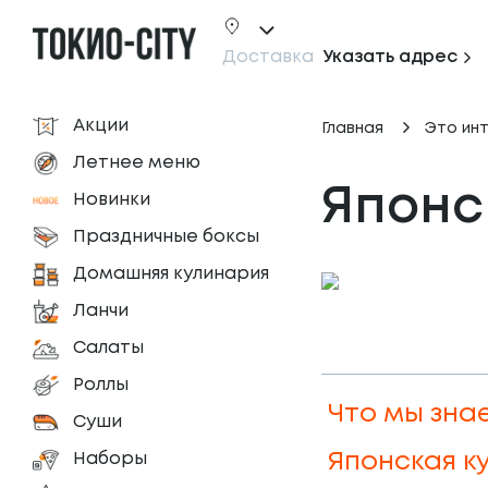
Доставка
Указать адрес
Акции
Главная
Это ин
Летнее меню
Японс
Новинки
Праздничные боксы
Домашняя кулинария
Ланчи
Салаты
Роллы
Что мы зна
Суши
Наборы
Японская к