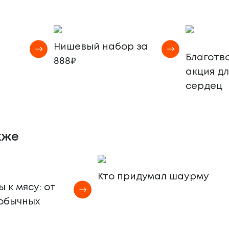
Нишевый набор за
Благотв
888₽
акция д
сердец
кже
Кто придумал шаурму
 к мясу: от
еобычных