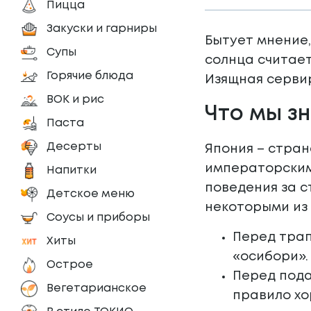
Пицца
Закуски и гарниры
Бытует мнение,
Супы
солнца считает
Горячие блюда
Изящная сервир
ВОК и рис
Что мы з
Паста
Десерты
Япония – стран
императорскими
Напитки
поведения за с
Детское меню
некоторыми из 
Соусы и приборы
Перед трап
Хиты
«осибори».
Острое
Перед пода
Вегетарианское
правило хо