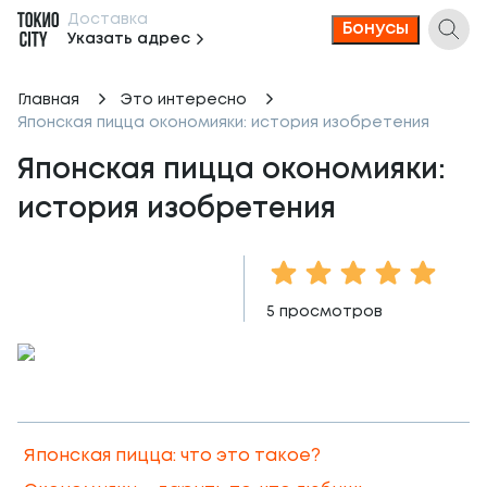
Доставка
Бонусы
Указать адрес
Главная
Это интересно
Японская пицца окономияки: история изобретения
Японская пицца окономияки: 
история изобретения
1 Star
2 Stars
3 Stars
4 Stars
5 Sta
5
просмотров
Японская пицца: что это такое?