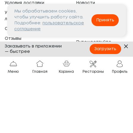
Условия доставки
Новости
Мы обрабатываем cookies,
Условия программы
Вакансии
чтобы улучшить работу сайта.
лояльности
Принять
Социальная жизнь
Подробнее:
пользовательское
Сертификаты
соглашение
Это интересно
Отзывы
Путешествуйте
Заказывать в приложении
Банкеты
с ТОКИО-CITY
Загрузить
— быстрее
О компании
Партнёрам
Вопросы и ответы
Меню
Главная
Корзина
Рестораны
Профиль
Франшиза
Юридическая информация
Сотрудничество
Сайт разработан в
Тёмная
тема
© ТОКИО-CITY, 2005 —
2026
Нашли ошибку?