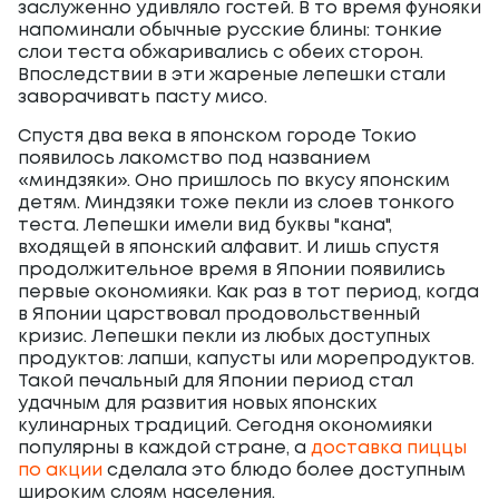
заслуженно удивляло гостей. В то время фунояки
напоминали обычные русские блины: тонкие
слои теста обжаривались с обеих сторон.
Впоследствии в эти жареные лепешки стали
заворачивать пасту мисо.
Спустя два века в японском городе Токио
появилось лакомство под названием
«миндзяки». Оно пришлось по вкусу японским
детям. Миндзяки тоже пекли из слоев тонкого
теста. Лепешки имели вид буквы "кана",
входящей в японский алфавит. И лишь спустя
продолжительное время в Японии появились
первые окономияки. Как раз в тот период, когда
в Японии царствовал продовольственный
кризис. Лепешки пекли из любых доступных
продуктов: лапши, капусты или морепродуктов.
Такой печальный для Японии период стал
удачным для развития новых японских
кулинарных традиций. Сегодня окономияки
популярны в каждой стране, а
доставка пиццы
по акции
сделала это блюдо более доступным
широким слоям населения.