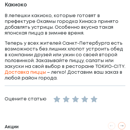
Какиоко
В лепешки какиоко, которые готовят в
префектуре Окаямы городка Хинасэ принято
добавлять устрицы. Особенно вкусна такая
японская пицца в зимнее время.
Теперь у всех жителей Санкт-Петербурга есть
возможность без лишних хлопот устроить обед
в компании друзей или ужин со своей второй
половинкой. Заказывайте пиццу, салаты или
закуски на свой выбор в ресторане ТОКИО-CITY.
Доставка пиццы
– легко! Доставим ваш заказ в
любой район города.
Empty
Оцените статью
1 Star
2 Stars
3 Stars
4 Stars
5 Stars
Акции