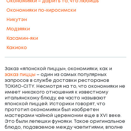
Окономияки – дарить то, что любишь
Окономияки по-хиросимски
Никутэн
Модзяяки
Касамин-яки
Какиоко
Заказ «японской пиццы», окономияки, как и
заказ пиццы
– один из самых популярных
запросов в службе доставки ресторанов
ТОКИО-CITY. Несмотря на то, что окономияки не
имеет никакого отношения к известному
итальянскому блюду, ее часто называют
японской пиццей. Историки говорят, что
прототип окономияки был изобретен
мастерами чайной церемонии еще в XVI веке.
Это были лепешки фунояки. Такое оригинальное
блюдо, подаваемое между чаепитиями, вполне