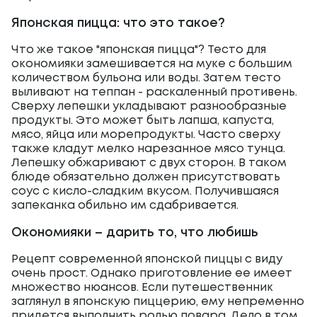
Японская пицца: что это такое?
Что же такое "японская пицца"? Тесто для
окономияки замешивается на муке с большим
количеством бульона или воды. Затем тесто
выливают на теппан - раскаленный противень.
Сверху лепешки укладывают разнообразные
продукты. Это может быть лапша, капуста,
мясо, яйца или морепродукты. Часто сверху
также кладут мелко нарезанное мясо тунца.
Лепешку обжаривают с двух сторон. В таком
блюде обязательно должен присутствовать
соус с кисло-сладким вкусом. Получившаяся
запеканка обильно им сдабривается.
Окономияки – дарить то, что любишь
Рецепт современной японской пиццы с виду
очень прост. Однако приготовление ее имеет
множество нюансов. Если путешественник
заглянул в японскую пиццерию, ему непременно
придется выполнить ролью повара. Дело в том,